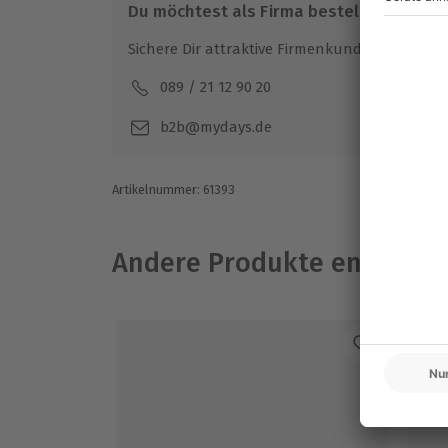
Du möchtest als Firma bestellen?
Für die lokale Steuer fallen Zusatzkos
Kosten sind vor Ort zu begleichen)
Sichere Dir attraktive Firmenkunden Vorteile.
Hin- und Rückreise sind im Preis nicht i
089 / 21 12 90 20
Mo-F
b2b@mydays.de
Artikelnummer
:
61393
Andere Produkte entdeck
-1