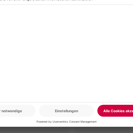
ten pro Person/Nacht an (die
nbegriffen
r: 9-17 Uhr
www.b2b.mydays.de/
en
5% CLUB DEAL