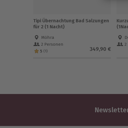
Tipi Übernachtung Bad Salzungen
Kurz
für 2 (1 Nacht)
(1Na
Möhra
D
2 Personen
2
349,90 €
5
(1)
Newsletter