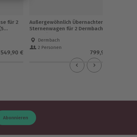
se für 2
Außergewöhnlich Übernachten im
Übernac
(5
Sternenwagen für 2 Dermbach (3
Salzung
Nächte)
Dermbach
Möh
2 Personen
2 Pe
549,90 €
799,90 €
5
(3)
Abonnieren