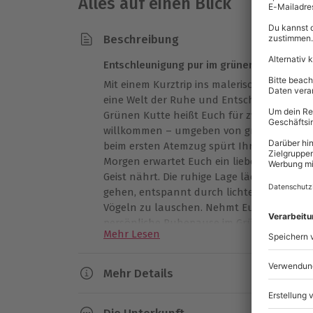
Alles auf einen Blick
Beschreibung
Entschleunigung pur im grünen Urlaubsidyl
Mit einem Kurztrip ins malerische Urnshaus
eine Welt der Ruhe und Entschleunigung. 
Grünen Kutte heißt Euch für zwei Nächte
willkommen – umgeben von grünen Wäldern
beim ersten Atemzug spürt Ihr, wie der Allt
Morgen erwartet Euch ein liebevoll angeri
Geist nährt. Die ruhige Lage lädt dazu ein,
gehen, entspannt durch lichte Wälder zu st
Vögeln zu lauschen. Nehmt Euch bewusst Ze
persönliche Ruhepause im Grünen sichern
Mehr Lesen
Mehr Details
Dauer