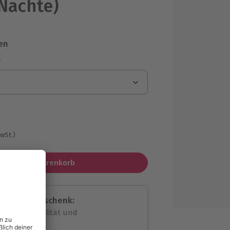
 Nächte)
en
r
MwSt.)
In den Warenkorb
assende Geschenk:
volle Flexibilität und
rheit