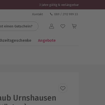
3 Jahre gültig & verlängerbar
Kontakt
089 / 2112 999 33
st einen Gutschein?
Benutzerkonto
chzeitsgeschenke
Angebote
aub Urnshausen