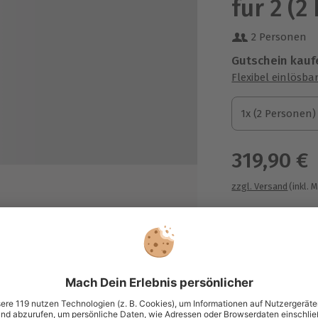
für 2 (2
2 Personen
Gutschein kauf
Flexibel einlösba
1x (2 Personen)
1x (2 Personen)
1x (2 Personen)
319,90 €
zzgl. Versand
(inkl. 
andhotel Zur Grünen Kutte
Immer das p
Große Auswahl, 
maximale Siche