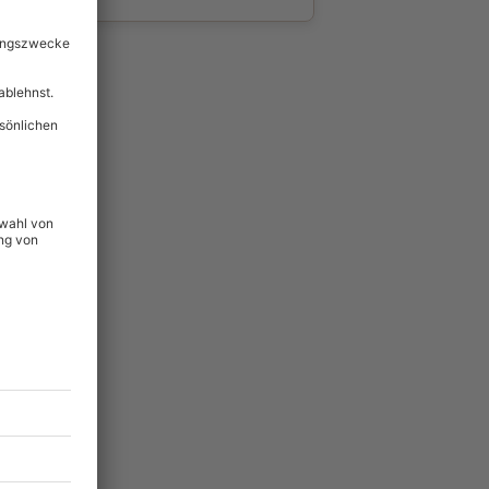
wahl
unvergessliche
159
°P
lität
hein für alle Erlebnisse
icherheit
tig & verlängerbar.