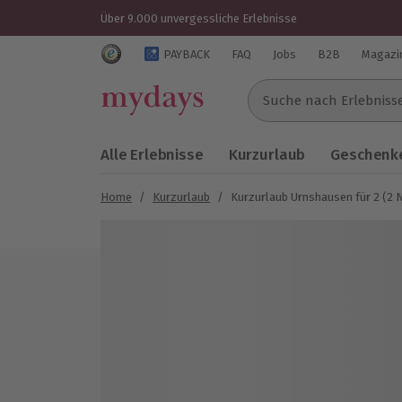
Über 9.000 unvergessliche Erlebnisse
Trustedshops Bewertungen für mydays.de
PAYBACK
FAQ
Jobs
B2B
Magazi
Suche nach Erlebnissen..
Alle Erlebnisse
Kurzurlaub
Geschenke
Home
/
Kurzurlaub
/
Kurzurlaub Urnshausen für 2 (2 
Bild 1 von 7