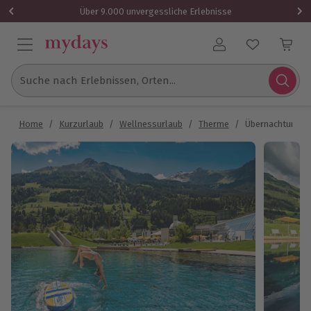
Über 9.000 unvergessliche Erlebnisse
Benutzerkonto
Suche nach Erlebnissen, Orten...
Home
/
Kurzurlaub
/
Wellnessurlaub
/
Therme
/
Übernachtung im