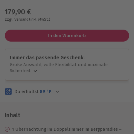
Wähle im nächsten Schritt einen Termin aus
179,90 €
zzgl. Versand
(inkl. MwSt.)
In den Warenkorb
Immer das passende Geschenk:
Große Auswahl, volle Flexibilität und maximale
Sicherheit
Große Auswahl
Über 9.000 unvergessliche Erlebnisse.
Du erhältst
89
°P
Volle Flexibilität
Jeder Gutschein für alle Erlebnisse einlösbar.
Maximale Sicherheit
3 Jahre gültig & verlängerbar.
Inhalt
1 Übernachtung im Doppelzimmer im Bergparadies –