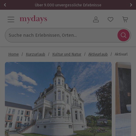
Über 9.000 unvergessliche Erlebnisse
Benutzerkonto
Suche nach Erlebnissen, Orten...
Home
/
Kurzurlaub
/
Kultur und Natur
/
Aktivurlaub
/
Aktivurlaub 