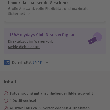
Immer das passende Geschenk:
Große Auswahl, volle Flexibilität und maximale
Sicherheit
Große Auswahl
Über 9.000 unvergessliche Erlebnisse.
Volle Flexibilität
-15%* mydays Club Deal verfügbar
Jeder Gutschein für alle Erlebnisse einlösbar.
Direktabzug im Warenkorb
Maximale Sicherheit
Melde dich hier an
3 Jahre gültig & verlängerbar.
Du erhältst
34
°P
Inhalt
Fotoshooting mit anschließender Bilderauswahl
1 Outfitwechsel
Auswahl aus ca. 50 verschiedenen Aufnahmen