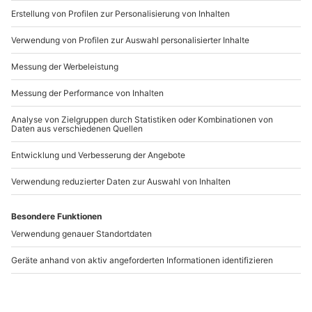
www.b2b.mydays.de/
Artikelnummer
:
60871
Andere Produkte entdecken
-15% CLUB DEAL
Tier Fotoshooting
Familien Fotoshooting
Ludwigsburg
Sindelfingen
Ludwigsburg
Sindelfingen