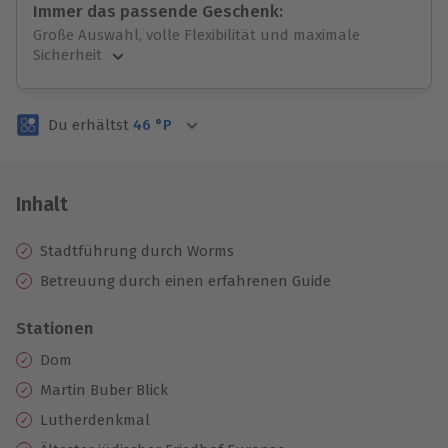
Immer das passende Geschenk:
Große Auswahl, volle Flexibilität und maximale
Sicherheit
Große Auswahl
Über 9.000 unvergessliche Erlebnisse.
Du erhältst
46
°P
Volle Flexibilität
Jeder Gutschein für alle Erlebnisse einlösbar.
Maximale Sicherheit
3 Jahre gültig & verlängerbar.
Inhalt
Stadtführung durch Worms
Betreuung durch einen erfahrenen Guide
Stationen
Dom
Martin Buber Blick
Lutherdenkmal