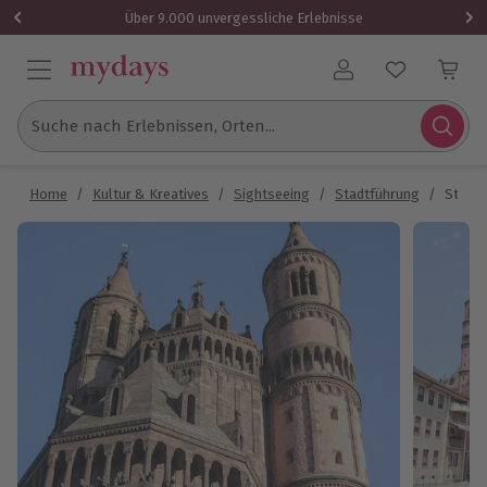
Über 9.000 unvergessliche Erlebnisse
Benutzerkonto
Suche nach Erlebnissen, Orten...
Home
/
Kultur & Kreatives
/
Sightseeing
/
Stadtführung
/
Stadt