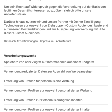
und Tradition.
Du erreichst uns telefonisch zu folgenden Zeiten,
Ausrüstung & Kleidung
außer an bundesweiten Feiertagen:
Mitzubringen: Kopfbedeckung für männliche
Mo-Fr: 8-20 Uhr | Sa: 10-16 Uhr
Teilnehmer (Besuch des ältesten jüdischen
Friedhofs), wetterfeste Kleidung
Du möchtest als Firma bestellen?
Teilnehmer
Sichere Dir attraktive Firmenkunden Vorteile.
Gutschein gültig für 1 Person
Begleitperson möglich (gegen Gebühr,
089 / 21 12 90 20
Mindestalter: 18 Jahre)
Mo-Fr: 9-17 Uhr
b2b@mydays.de
www.b2b.mydays.de/
Artikelnummer
:
46489