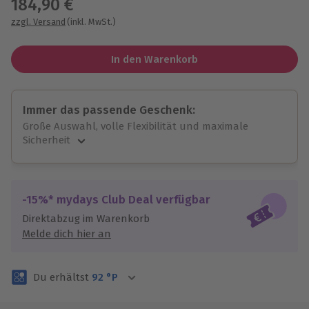
184,90 €
zzgl. Versand
(inkl. MwSt.)
In den Warenkorb
Immer das passende Geschenk:
Große Auswahl, volle Flexibilität und maximale
Sicherheit
Große Auswahl
Über 9.000 unvergessliche Erlebnisse.
Volle Flexibilität
-15%* mydays Club Deal verfügbar
Jeder Gutschein für alle Erlebnisse einlösbar.
Direktabzug im Warenkorb
Maximale Sicherheit
Melde dich hier an
3 Jahre gültig & verlängerbar.
Du erhältst
92
°P