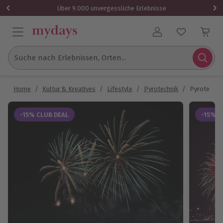
Über 9.000 unvergessliche Erlebnisse
Benutzerkonto
Suche nach Erlebnissen, Orten...
Home
/
Kultur & Kreatives
/
Lifestyle
/
Pyrotechnik
/
Pyrotechni
-15% CLUB DEAL
-15% C