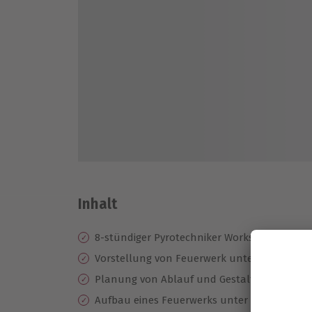
Inhalt
8-stündiger Pyrotechniker Workshop
Vorstellung von Feuerwerk unterschiedliche
Planung von Ablauf und Gestaltung eines 
Aufbau eines Feuerwerks unter Anleitung