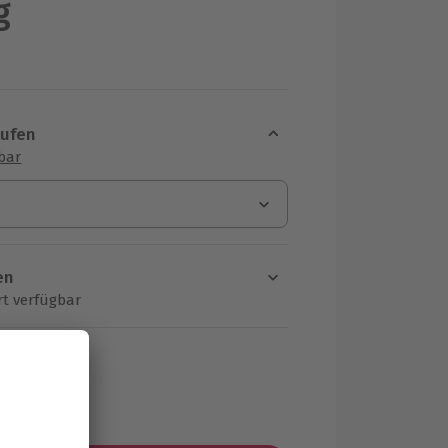
g
aufen
sbar
en
rt verfügbar
ten Schritt einen Termin aus
MwSt.)