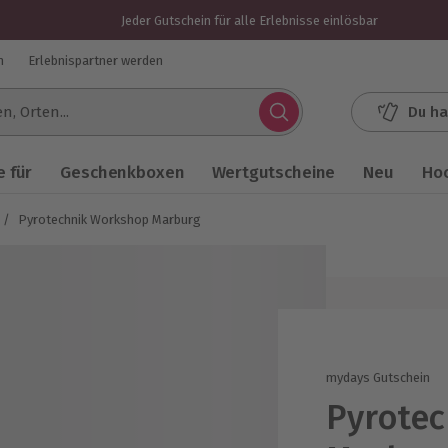
Jeder Gutschein für alle Erlebnisse einlösbar
n
Erlebnispartner werden
Du ha
.
 für
Geschenkboxen
Wertgutscheine
Neu
Ho
/
Pyrotechnik Workshop Marburg
mydays Gutschein
Pyrote