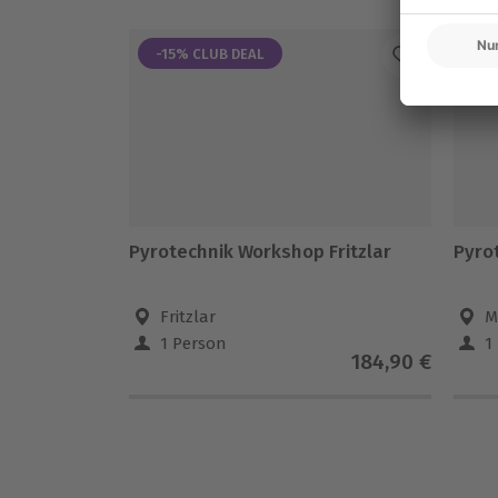
-15% CLUB DEAL
Pyrotechnik Workshop Fritzlar
Pyro
Fritzlar
M
1 Person
1
184,90 €