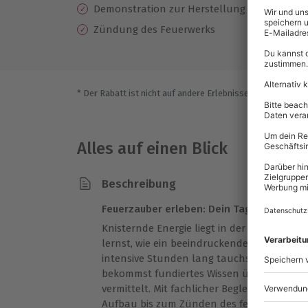
Demonstration zur Herstellung von Zündkre
Zündung des Feuerwerks
* Der Rabatt ist nicht auf andere Erlebnisse bei der Einlö
Alles auf einen Blick
Beschreibung
Feuerzauber erleben: Dein Tag als Pyrote
Knisternde Energie liegt in der Luft, wen
lernst, wie ein beeindruckendes Feuerwerk S
intensive Stunden lang tauchst Du tief in 
bekommst fundiertes Wissen über Feuerw
vermittelt. Mit fachlicher Begleitung gesta
Aufbau bis zum Zünden des fertigen Feuer