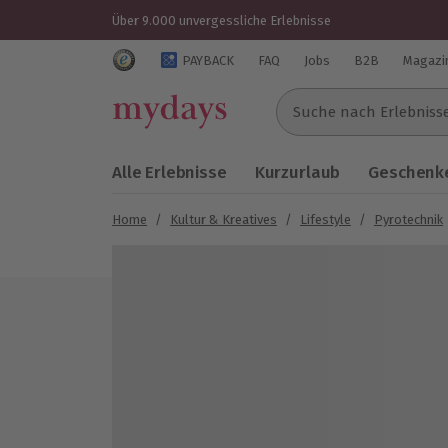
Über 9.000 unvergessliche Erlebnisse
Trustedshops Bewertungen für mydays.de
PAYBACK
FAQ
Jobs
B2B
Magazi
Suche nach Erlebnissen..
Alle Erlebnisse
Kurzurlaub
Geschenke
Home
/
Kultur & Kreatives
/
Lifestyle
/
Pyrotechnik
Bild 1 von 4