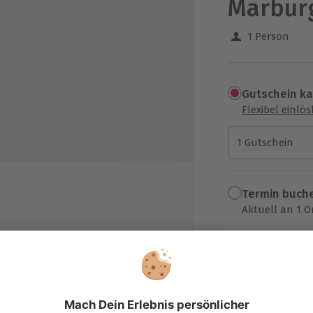
Marbur
1 Person
Gutschein k
Flexibel einlö
1 Gutschein
1 Gutschein
1 Gutschein
Termin buch
Aktuell an 1 O
Wähle im nächs
184,90 €
r Kategorie
Feuerwerks
zzgl. Versand
(inkl. 