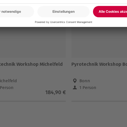
-15% CLUB DEAL
technik Workshop Michelfeld
Pyrotechnik Workshop B
ichelfeld
Bonn
 Person
1 Person
184,90 €