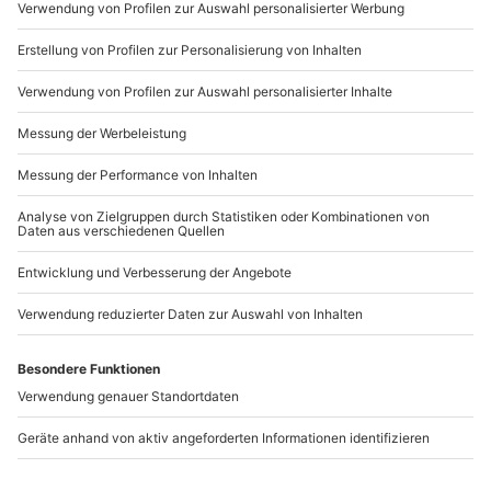
Mo-Fr: 9-17 Uhr
b2b@mydays.de
www.b2b.mydays.de/
Artikelnummer
:
47267
Andere Produkte entdecken
-15% CLUB DEAL
Professionelles
Babybauch
Fotoshooting Bonn
Fotoshooting Hürth