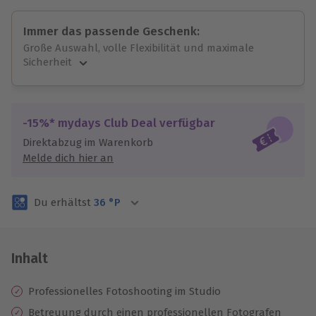
Immer das passende Geschenk:
Große Auswahl, volle Flexibilität und maximale
Sicherheit
Große Auswahl
Über 9.000 unvergessliche Erlebnisse.
Volle Flexibilität
-15%* mydays Club Deal verfügbar
Jeder Gutschein für alle Erlebnisse einlösbar.
Direktabzug im Warenkorb
Maximale Sicherheit
Melde dich hier an
3 Jahre gültig & verlängerbar.
Du erhältst
36
°P
Inhalt
Professionelles Fotoshooting im Studio
Betreuung durch einen professionellen Fotografen