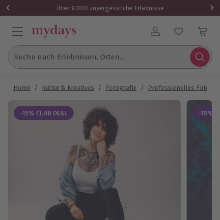
Über 9.000 unvergessliche Erlebnisse
Benutzerkonto
Suche nach Erlebnissen, Orten...
Home
/
Kultur & Kreatives
/
Fotografie
/
Professionelles Fotosh
-15% CLUB DEAL
-15% C