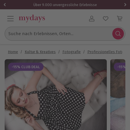
Über 9.000 unvergessliche Erlebnisse
Benutzerkonto
Suche nach Erlebnissen, Orten...
Home
/
Kultur & Kreatives
/
Fotografie
/
Professionelles Fotosh
-15% CLUB DEAL
-15% C