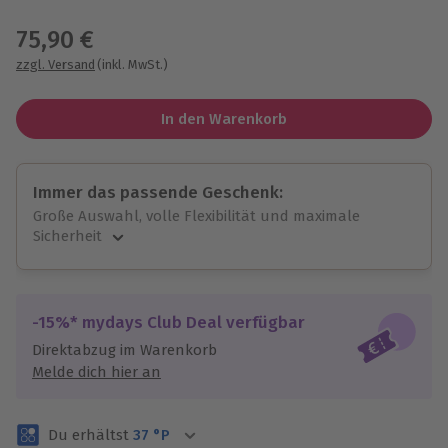
Wähle im nächsten Schritt einen Termin aus
75,90 €
zzgl. Versand
(inkl. MwSt.)
In den Warenkorb
Immer das passende Geschenk:
Große Auswahl, volle Flexibilität und maximale
Sicherheit
Große Auswahl
Über 9.000 unvergessliche Erlebnisse.
Volle Flexibilität
-15%* mydays Club Deal verfügbar
Jeder Gutschein für alle Erlebnisse einlösbar.
Direktabzug im Warenkorb
Maximale Sicherheit
Melde dich hier an
3 Jahre gültig & verlängerbar.
Du erhältst
37
°P