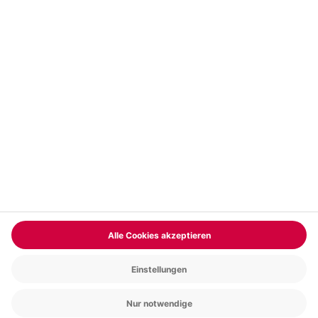
Vertrag widerrufen
FAQs
Kontakt
Zahlungsarten
Über uns
Magazin
Jobs & Karriere
Partnerprogramm
Trusted Shops
PAYBACK
Versand und Lieferung
Presse
AGB
Cookie Einstellungen
Datenschutz
Nutzungsbedingungen
Online-Marktplatz
Barrierefreiheit
Grounding Page
Compliance
Impressum
RECHNUNG