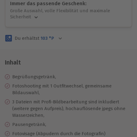
Immer das passende Geschenk:
Große Auswahl, volle Flexibilität und maximale
Sicherheit
Große Auswahl
Über 9.000 unvergessliche Erlebnisse.
Du erhältst
103
°P
Volle Flexibilität
Jeder Gutschein für alle Erlebnisse einlösbar.
Maximale Sicherheit
3 Jahre gültig & verlängerbar.
Inhalt
Begrüßungsgetränk,
Fotoshooting mit 1 Outfitwechsel, gemeinsame
Bildauswahl,
3 Dateien mit Profi-Bildbearbeitung sind inkludiert
(weitere gegen Aufpreis), hochauflösende jpegs ohne
Wasserzeichen,
Pausengetränk,
Fotovisage (Abpudern durch die Fotografin)