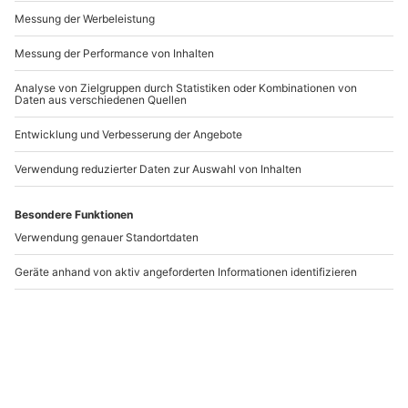
Andere Produkte entdecken
-15% CLUB DEAL
Kinderfotoshooting
Renntaxi Orechová
Wien
Potôn (Porsche
Taycan)
Wien
Orechová Potôň
1 Person
1 Person
259,90 €
199,90 €