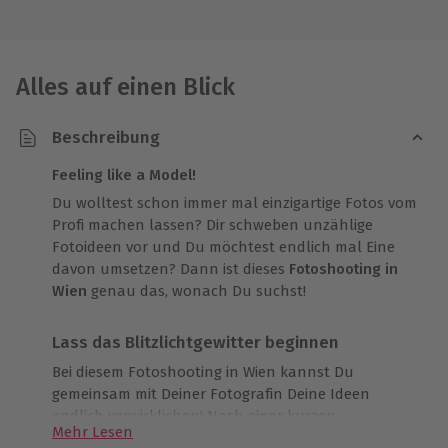
Alles auf einen Blick
Beschreibung
Feeling like a Model!
Du wolltest schon immer mal einzigartige Fotos vom
Profi machen lassen? Dir schweben unzählige
Fotoideen vor und Du möchtest endlich mal Eine
davon umsetzen? Dann ist dieses
Fotoshooting in
Wien
genau das, wonach Du suchst!
Lass das Blitzlichtgewitter beginnen
Bei diesem Fotoshooting in Wien kannst Du
gemeinsam mit Deiner Fotografin Deine Ideen
endlich verwirklichen! Nach einer kurzen
Mehr Lesen
Besprechung und einem Begrüßungsgetränk geht es