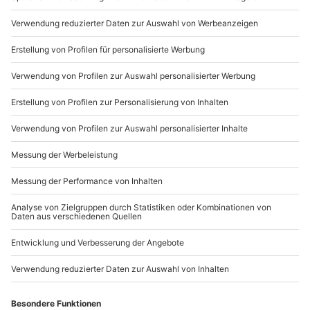
Mo-Fr: 8-20 Uhr | Sa: 10-16 Uhr
Du möchtest als Firma bestellen?
Sichere Dir attraktive Firmenkunden Vorteile.
089 / 21 12 90 20
Mo-Fr: 9-17 Uhr
b2b@mydays.de
www.b2b.mydays.de/
Artikelnummer
:
21721
Andere Produkte entdecken