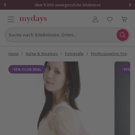
Über 9.000 unvergessliche Erlebnisse
Benutzerkonto
Suche nach Erlebnissen, Orten...
Home
/
Kultur & Kreatives
/
Fotografie
/
Professionelles Fotosh
-15% CLUB DEAL
-15% C