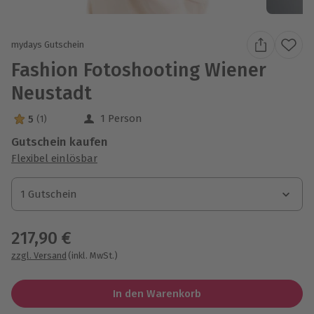
mydays Gutschein
Fashion Fotoshooting Wiener
Neustadt
1 Person
5
(1)
5 Sterne von 5 aus 1 Bewertungen
Gutschein kaufen
Flexibel einlösbar
1 Gutschein
1 Gutschein
1 Gutschein
217,90 €
zzgl. Versand
(inkl. MwSt.)
In den Warenkorb