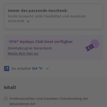
Immer das passende Geschenk:
Große Auswahl, volle Flexibilität und maximale
Sicherheit
Große Auswahl
Über 9.000 unvergessliche Erlebnisse.
Volle Flexibilität
-15%* mydays Club Deal verfügbar
Jeder Gutschein für alle Erlebnisse einlösbar.
Direktabzug im Warenkorb
Maximale Sicherheit
Melde dich hier an
3 Jahre gültig & verlängerbar.
Du erhältst
108
°P
Inhalt
Professionelles und kreatives Fotoshooting der
besonderen Art