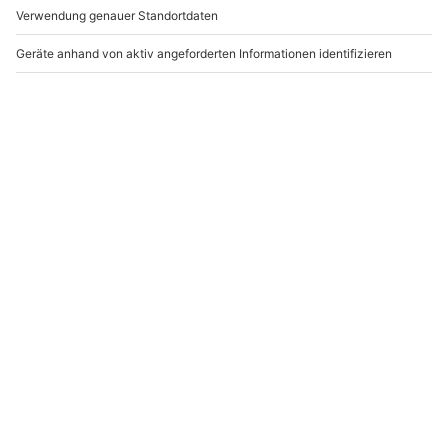
-15% CLUB DEAL
-15% CLUB DEAL
Outdoor Fotoshooting
Fashion-Fotoshooting
bei Lugano (2 Std.)
Pfungstadt
Agno
Pfungstadt
1 Person
1 Person
269,90 €
217,90 €