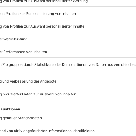
© OpenStreetMaps
icht
rfügbar
nach Absprache mit dem
mydays
GmbH
Mühldorfstraße 8
81671
München
eiten, außer an bundesweiten