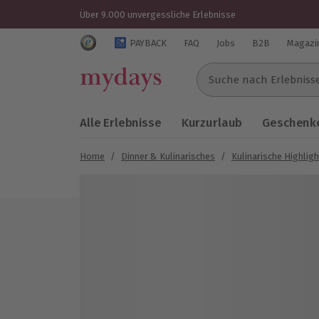
Über 9.000 unvergessliche Erlebnisse
Trustedshops Bewertungen für mydays.de
PAYBACK
FAQ
Jobs
B2B
Magazi
Suche nach Erlebnissen..
Alle Erlebnisse
Kurzurlaub
Geschenke
Home
/
Dinner & Kulinarisches
/
Kulinarische Highlig
Bild 1 von 6