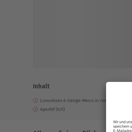
Inhalt
Luxuriöses 6-Gänge-Menü in romantischem
Aperitif (0,1l)