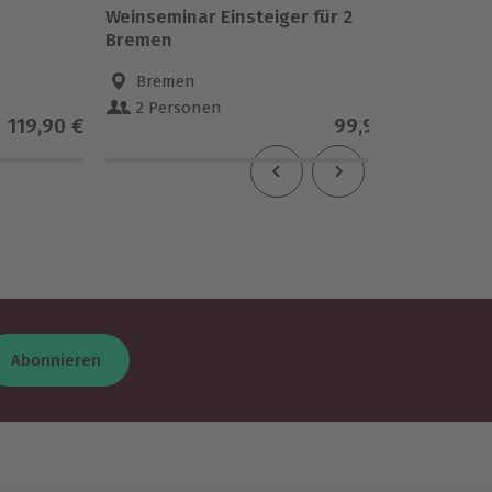
Weinseminar Einsteiger für 2
GOP Va
Bremen
Bremen
Bre
2 Personen
1 Pe
119,90 €
99,90 €
4.9
(
Abonnieren