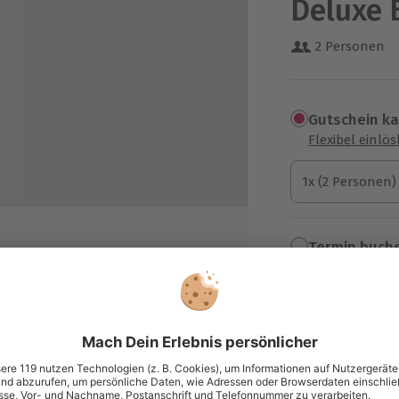
Deluxe
2 Personen
Gutschein k
Flexibel einlö
1x (2 Personen)
1x (2 Personen)
1x (2 Personen)
Termin buch
Aktuell an 1 O
Wähle im nächs
 Ambiente
189,90 €
zzgl. Versand
(inkl. 