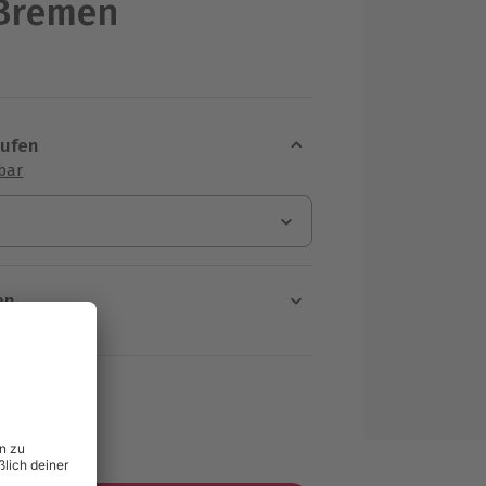
 Bremen
aufen
sbar
en
rt verfügbar
ten Schritt einen Termin aus
MwSt.)