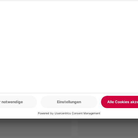
r: 9-17 Uhr
www.b2b.mydays.de/
en
-15% CLUB DEAL