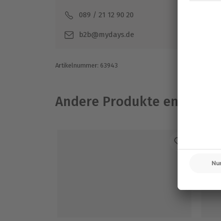
089 / 21 12 90 20
Mo-F
b2b@mydays.de
Artikelnummer
:
63943
Andere Produkte entdeck