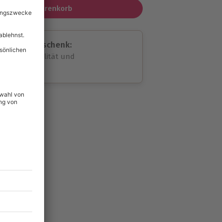
In den Warenkorb
assende Geschenk:
volle Flexibilität und
rheit
wahl
unvergessliche
94
°P
lität
hein für alle Erlebnisse
icherheit
tig & verlängerbar.