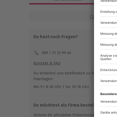
Ca. 3,5 Stunden
Verfügbarkeit / Termine
Karte in Großans
Ganzjährig zu bestimmten Terminen ve
Du hast noch Fragen?
Teilnahmebedingungen
Mindestalter: 18 Jahre
Teilnahme für Personen mit Handicap 
089 / 21 12 99 40
Veranstalter möglich
Kontakt & FAQ
Teilnehmer
Du erreichst uns telefonisch zu folgenden Z
Gutschein gültig für 2 Personen
Feiertagen:
Mo-Fr: 8-20 Uhr | Sa: 10-16 Uhr
Du möchtest als Firma bestellen?
Sichere Dir attraktive Firmenkunden Vorteile.