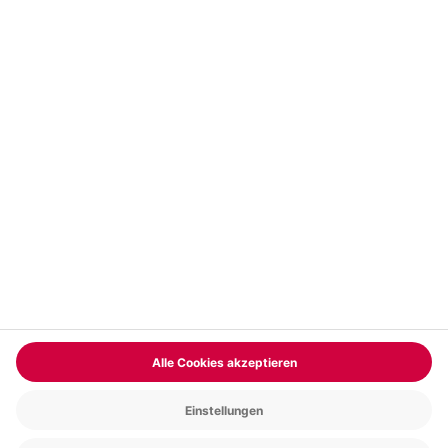
Vertrag widerrufen
FAQs
Kontakt
Zahlungsarten
Über uns
Magazin
Jobs & Karriere
Partnerprogramm
Trusted Shops
PAYBACK
Versand und Lieferung
Presse
AGB
Cookie Einstellungen
Datenschutz
Nutzungsbedingungen
Online-Marktplatz
Barrierefreiheit
Grounding Page
Compliance
Impressum
RECHNUNG