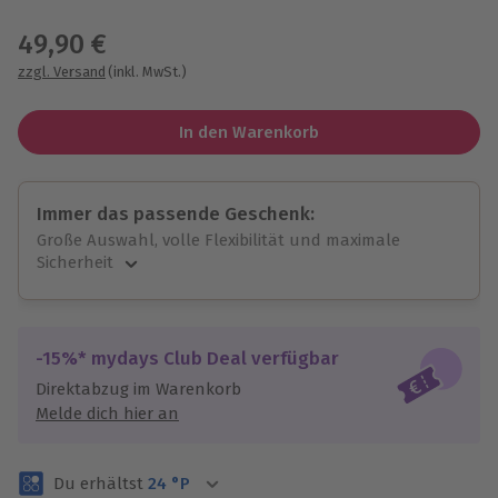
Wähle im nächsten Schritt einen Termin aus
49,90 €
zzgl. Versand
(inkl. MwSt.)
In den Warenkorb
Immer das passende Geschenk:
Große Auswahl, volle Flexibilität und maximale
Sicherheit
Große Auswahl
Über 9.000 unvergessliche Erlebnisse.
Volle Flexibilität
-15%* mydays Club Deal verfügbar
Jeder Gutschein für alle Erlebnisse einlösbar.
Direktabzug im Warenkorb
Maximale Sicherheit
Melde dich hier an
3 Jahre gültig & verlängerbar.
Du erhältst
24
°P