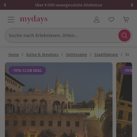
Über 9.000 unvergessliche Erlebnisse
Benutzerkonto
Suche nach Erlebnissen, Orten...
Home
/
Kultur & Kreatives
/
Sightseeing
/
Stadtführung
/
Stadtf
-15% CLUB DEAL
-15% C