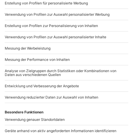
Sichere Dir attraktive Firmenkunden Vorteile.
089 / 21 12 90 20
Mo-Fr: 9-17 Uhr
b2b@mydays.de
www.b2b.mydays.de/
Artikelnummer
:
7034
Andere Produkte entdecken