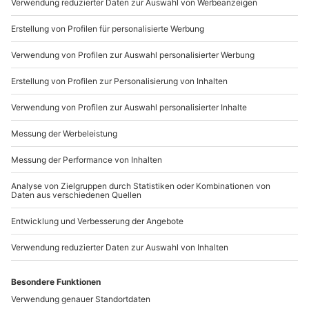
Du möchtest als Firma bestellen?
Sichere Dir attraktive Firmenkunden Vorteile.
089 / 21 12 90 20
Mo-Fr: 9-17 Uhr
b2b@mydays.de
www.b2b.mydays.de/
Artikelnummer
:
7032
Andere Produkte entdecken