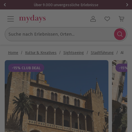
Über 9.000 unvergessliche Erlebnisse
Benutzerkonto
Suche nach Erlebnissen, Orten...
Home
/
Kultur & Kreatives
/
Sightseeing
/
Stadtführung
/
Altsta
-15% CLUB DEAL
-15% C