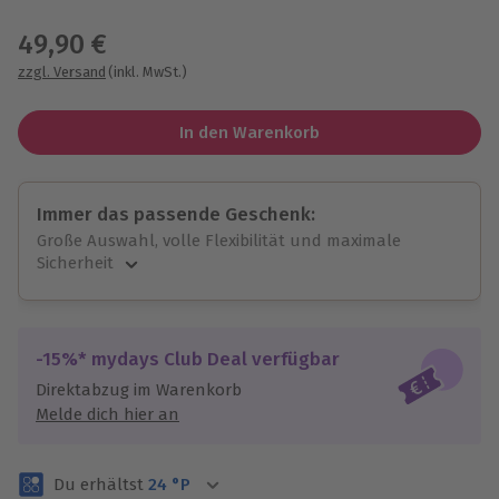
Wähle im nächsten Schritt einen Termin aus
49,90 €
zzgl. Versand
(inkl. MwSt.)
In den Warenkorb
Immer das passende Geschenk:
Große Auswahl, volle Flexibilität und maximale
Sicherheit
Große Auswahl
Über 9.000 unvergessliche Erlebnisse.
Volle Flexibilität
-15%* mydays Club Deal verfügbar
Jeder Gutschein für alle Erlebnisse einlösbar.
Direktabzug im Warenkorb
Maximale Sicherheit
Melde dich hier an
3 Jahre gültig & verlängerbar.
Du erhältst
24
°P