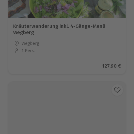
Kräuterwanderung inkl. 4-Gänge-Menü
Wegberg
Standort
Wegberg
1 Pers.
Anzahl der Teilnehmer
Aktueller Pre
127,90 €