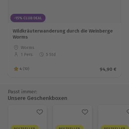
-15% CLUB DEAL
Wildkräuterwanderung durch die Weinberge
Worms
Standort
Worms
1 Pers.
5 Std
Anzahl der Teilnehmer
Aktueller Pre
94,90 €
4
(10)
4 von 5 Sternen basierend auf 10 Bewertungen
Passt immer:
Unsere Geschenkboxen
BESTSELLER
BESTSELLER
BESTSELLER