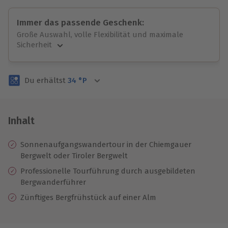
Immer das passende Geschenk:
Große Auswahl, volle Flexibilität und maximale
Sicherheit
Große Auswahl
Über 9.000 unvergessliche Erlebnisse.
Du erhältst
34
°P
Volle Flexibilität
Jeder Gutschein für alle Erlebnisse einlösbar.
Maximale Sicherheit
3 Jahre gültig & verlängerbar.
Inhalt
Sonnenaufgangswandertour in der Chiemgauer
Bergwelt oder Tiroler Bergwelt
Professionelle Tourführung durch ausgebildeten
Bergwanderführer
Zünftiges Bergfrühstück auf einer Alm