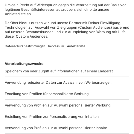
Wechselshirt, Kleiner Rucksack
Du erreichst uns telefonisch zu folgenden Zeiten,
Wird gestellt: Wanderstöcke
außer an bundesweiten Feiertagen:
Mo-Fr: 8-20 Uhr | Sa: 10-16 Uhr
Teilnehmer
Gutschein gültig für 1 Person
Gruppengröße: 5 bis 12 Personen
Du möchtest als Firma bestellen?
Sichere Dir attraktive Firmenkunden Vorteile.
089 / 21 12 90 20
Mo-Fr: 9-17 Uhr
b2b@mydays.de
www.b2b.mydays.de/
Artikelnummer
:
13845