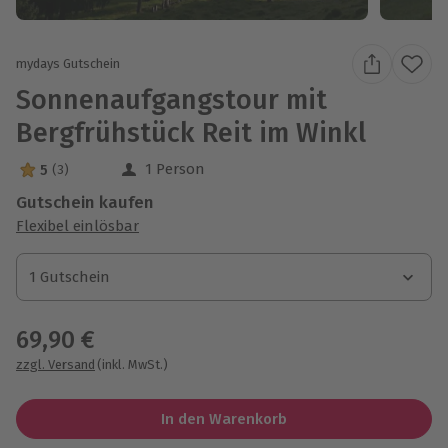
mydays Gutschein
Sonnenaufgangstour mit
Bergfrühstück Reit im Winkl
1 Person
5
(3)
5 Sterne von 5 aus 3 Bewertungen
Gutschein kaufen
Flexibel einlösbar
1 Gutschein
1 Gutschein
1 Gutschein
69,90 €
zzgl. Versand
(inkl. MwSt.)
In den Warenkorb