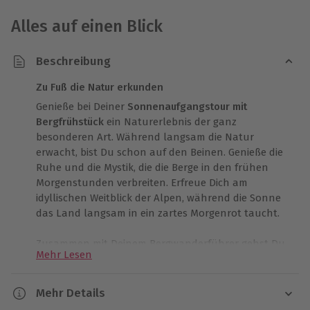
Alles auf einen Blick
Beschreibung
Zu Fuß die Natur erkunden
Genieße bei Deiner
Sonnenaufgangstour mit
Bergfrühstück
ein Naturerlebnis der ganz
besonderen Art. Während langsam die Natur
erwacht, bist Du schon auf den Beinen. Genieße die
Ruhe und die Mystik, die die Berge in den frühen
Morgenstunden verbreiten. Erfreue Dich am
idyllischen Weitblick der Alpen, während die Sonne
das Land langsam in ein zartes Morgenrot taucht.
Zusammen mit Deinem Bergwanderführer gehst Du
Mehr Lesen
auf
Bergtour
und
Entdeckungsreise
in einem.
Entdecke Tiere, die für gewöhnlich im Bergwald
versteckt bleiben und genieße den herrlichen
Mehr Details
Ausblick auf die umliegenden Gipfel der
Chiemgauer