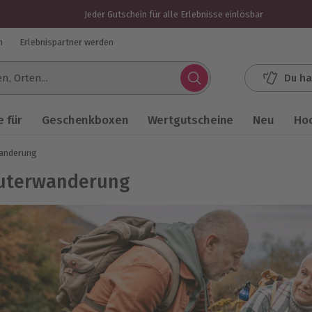
Jeder Gutschein für alle Erlebnisse einlösbar
n
Erlebnispartner werden
Du ha
.
 für
Geschenkboxen
Wertgutscheine
Neu
Ho
anderung
uterwanderung