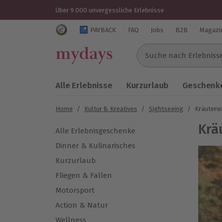
Über 9.000 unvergessliche Erlebnisse
Trustedshops Bewertungen für mydays.de
PAYBACK
FAQ
Jobs
B2B
Magazi
Suche nach Erlebnissen..
Alle Erlebnisse
Kurzurlaub
Geschenke
Home
/
Kultur & Kreatives
/
Sightseeing
/
Kräuterw
Krä
Alle Erlebnisgeschenke
Dinner & Kulinarisches
Kurzurlaub
Fliegen & Fallen
Motorsport
Action & Natur
Wellness