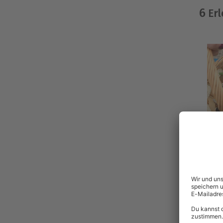
6
Erl