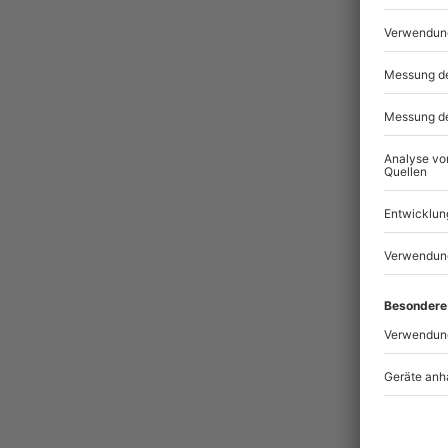
Pass
BES