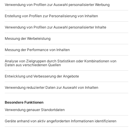
Mo-Fr: 9-17 Uhr
b2b@mydays.de
www.b2b.mydays.de/
Artikelnummer
:
60126
Andere Produkte entdecken
-15% CLUB DEAL
Painting in the dark
Keramik bemalen