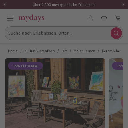
Über 9.000 unvergessliche Erlebnisse
Benutzerkonto
Suche nach Erlebnissen, Orten...
Home
/
Kultur & Kreatives
/
DIY
/
Malen lernen
/
Keramik bemal
-15% CLUB DEAL
-15% C