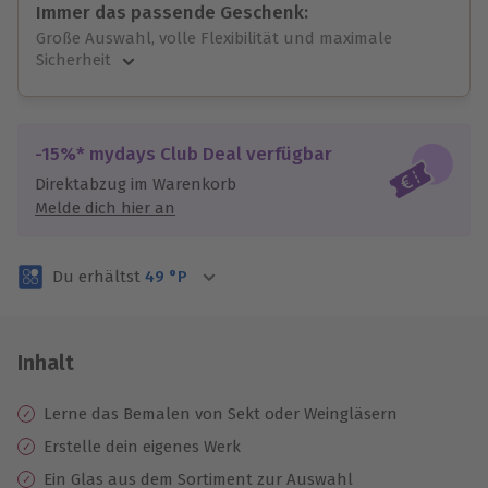
Immer das passende Geschenk:
Große Auswahl, volle Flexibilität und maximale
Sicherheit
Große Auswahl
Über 9.000 unvergessliche Erlebnisse.
Volle Flexibilität
-15%* mydays Club Deal verfügbar
Jeder Gutschein für alle Erlebnisse einlösbar.
Direktabzug im Warenkorb
Maximale Sicherheit
Melde dich hier an
3 Jahre gültig & verlängerbar.
Du erhältst
49
°P
Inhalt
Lerne das Bemalen von Sekt oder Weingläsern
Erstelle dein eigenes Werk
Ein Glas aus dem Sortiment zur Auswahl