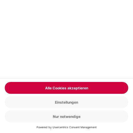
Vertrag widerrufen
FAQs
Kontakt
Zahlungsarten
Über uns
Magazin
Jobs & Karriere
Partnerprogramm
Trusted Shops
PAYBACK
Versand und Lieferung
Presse
AGB
Cookie Einstellungen
Datenschutz
Nutzungsbedingungen
Online-Marktplatz
Barrierefreiheit
Grounding Page
Compliance
Impressum
RECHNUNG