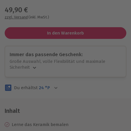
49,90 €
zzgl. Versand
(inkl. MwSt.)
In den Warenkorb
Immer das passende Geschenk:
Große Auswahl, volle Flexibilität und maximale
Sicherheit
Große Auswahl
Über 9.000 unvergessliche Erlebnisse.
Du erhältst
24
°P
Volle Flexibilität
Jeder Gutschein für alle Erlebnisse einlösbar.
Maximale Sicherheit
3 Jahre gültig & verlängerbar.
Inhalt
Lerne das Keramik bemalen