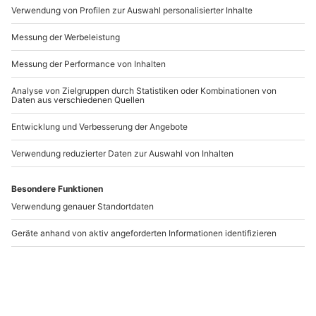
Artikelnummer
:
64517
Andere Produkte entdecken
-15% CLUB DEAL
Keramik bemalen
Keramik bemalen
Waltershausen
Südharz
Waltershausen
Südharz
1 Person
1 Person
99,90 €
44,90 €