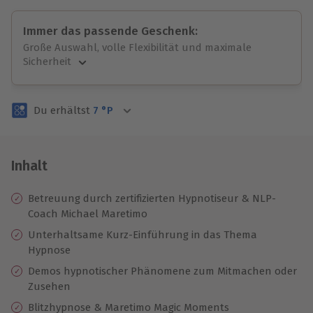
Immer das passende Geschenk:
Große Auswahl, volle Flexibilität und maximale
Sicherheit
Große Auswahl
Über 9.000 unvergessliche Erlebnisse.
Du erhältst
7
°P
Volle Flexibilität
Jeder Gutschein für alle Erlebnisse einlösbar.
Maximale Sicherheit
3 Jahre gültig & verlängerbar.
Inhalt
Betreuung durch zertifizierten Hypnotiseur & NLP-
Coach Michael Maretimo
Unterhaltsame Kurz-Einführung in das Thema
Hypnose
Demos hypnotischer Phänomene zum Mitmachen oder
Zusehen
Blitzhypnose & Maretimo Magic Moments