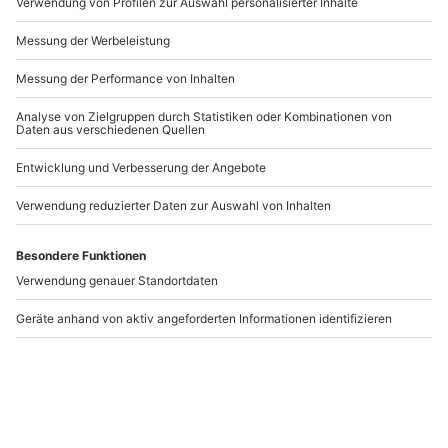
Andere Produkte entdecken
Virtuelle Stadtführung
Hypnose
Augsburg
Schnupperstunde
München
Augsburg
München
1 Person
1 Person
9,90 €
14,90 €