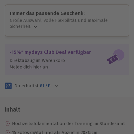
Immer das passende Geschenk:
Große Auswahl, volle Flexibilität und maximale
Sicherheit
Große Auswahl
Über 9.000 unvergessliche Erlebnisse.
Volle Flexibilität
-15%* mydays Club Deal verfügbar
Jeder Gutschein für alle Erlebnisse einlösbar.
Direktabzug im Warenkorb
Maximale Sicherheit
Melde dich hier an
3 Jahre gültig & verlängerbar.
Du erhältst
81
°P
Inhalt
Hochzeitsdokumentation der Trauung im Standesamt
15 Fotos digital und als Abzug in 20x15cm