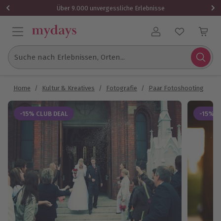
Über 9.000 unvergessliche Erlebnisse
Benutzerkonto
Suche nach Erlebnissen, Orten...
Home
/
Kultur & Kreatives
/
Fotografie
/
Paar Fotoshooting
/
H
-15% CLUB DEAL
-15% C