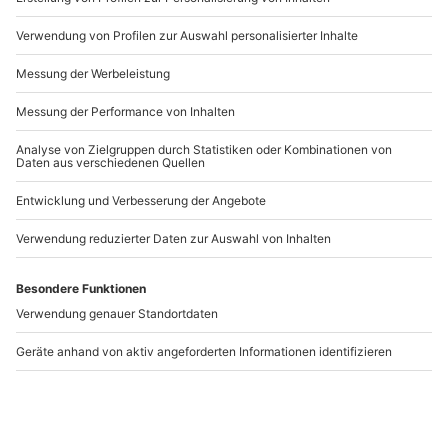
Deine ganz persönliche
Hochzeitsdokumentation
!
Artikelnummer
:
33057
WICHTIGE INFORMATIONEN
:
Andere Produkte entdecken
Bei mehr als 3 Stunden An/Abfahrt für den
Fotografen muss der Kunde ggf. für das Hotel
aufkommen.
-15% CLUB DEAL
Hochzeitsfotograf
Drohnenfotografie
Hannover
Kurs Hannover
Hannover
Hannover
2 Personen
1 Person
61,90 €
103,90 €