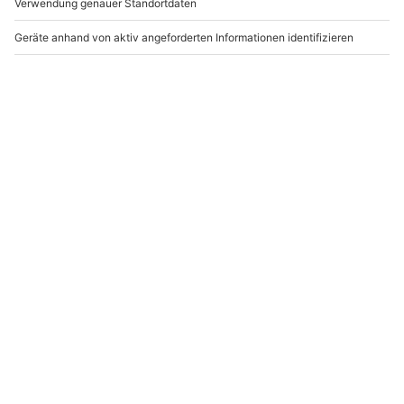
Survival Tag für 2
Survival Tag Hannover
Hannover
Hannover
Hannover
2 Personen
1 Person
198,90 €
109,90 €
Newsletter abonnieren und 10 € Rabatt sichern