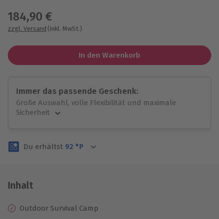
184,90 €
zzgl. Versand
(inkl. MwSt.)
In den Warenkorb
Immer das passende Geschenk:
Große Auswahl, volle Flexibilität und maximale
Sicherheit
Große Auswahl
Über 9.000 unvergessliche Erlebnisse.
Du erhältst
92
°P
Volle Flexibilität
Jeder Gutschein für alle Erlebnisse einlösbar.
Maximale Sicherheit
3 Jahre gültig & verlängerbar.
Inhalt
Outdoor Survival Camp