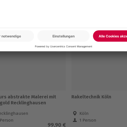
en
urs abstrakte Malerei mit
Rakeltechnik Köln
tgold Recklinghausen
ecklinghausen
Köln
 Person
1 Person
99,90 €