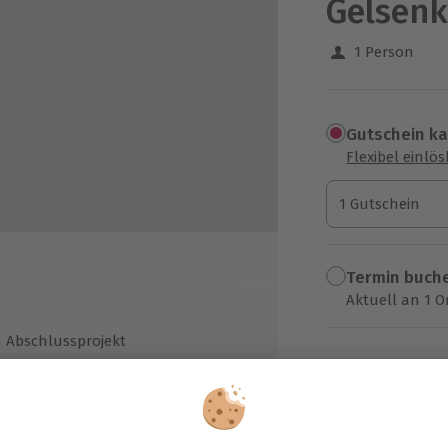
Gelsenk
1 Person
Gutschein k
Flexibel einlö
1 Gutschein
1 Gutschein
1 Gutschein
Termin buch
Aktuell an 1 O
Wähle im nächs
m Abschlussprojekt
103,90 €
zzgl. Versand
(inkl. 