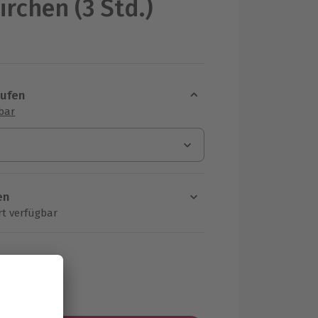
irchen (3 Std.)
aufen
sbar
en
rt verfügbar
ten Schritt einen Termin aus
MwSt.)