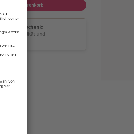
In den Warenkorb
assende Geschenk:
volle Flexibilität und
rheit
wahl
unvergessliche
51
°P
lität
hein für alle Erlebnisse
icherheit
tig & verlängerbar.