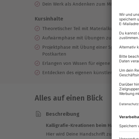
Dein Werk als Andenken zum Mitnehmen
Kursinhalte
Theoretischer Teil mit Materialkunde, Einfüh
Aufwärmphase mit Übungen zu Schriftfamil
Projektphase mit Übung einer Spruchkomposi
Postkarten
Erlangen von Wissen für eigene Projekte
Entdecken des eigenen künstlerischen Poten
Alles auf einen Blick
Beschreibung
Kalligrafie-Kreationen beim Handlettering
Hier wird Deine Handschrift zum Hingucke