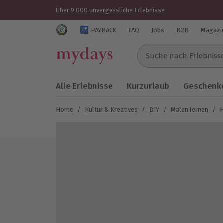
Über 9.000 unvergessliche Erlebnisse
Trustedshops Bewertungen für mydays.de
PAYBACK
FAQ
Jobs
B2B
Magazi
Suche nach Erlebnissen..
Alle Erlebnisse
Kurzurlaub
Geschenke
Home
/
Kultur & Kreatives
/
DIY
/
Malen lernen
/
H
Bild 1 von 5