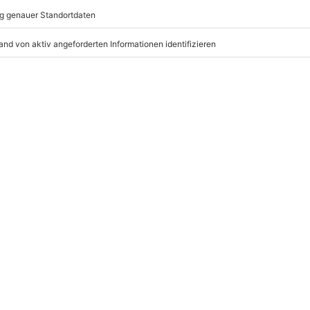
nach Absprache mit dem
mydays
GmbH
itzen, das Halten von Stift und
Mühldorfstraße 8
Geschehen möglich sind, Locations
81671
München
hindertengerechte Toilette)
eiten, außer an bundesweiten
ier, Wassergläser zur
 mit diversen Materialien zur
literatur zur Durchsicht, Goodies
r: 9-17 Uhr
www.b2b.mydays.de/