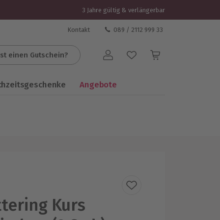
3 Jahre gültig & verlängerbar
Kontakt
089 / 2112 999 33
st einen Gutschein?
Benutzerkonto
chzeitsgeschenke
Angebote
tering Kurs