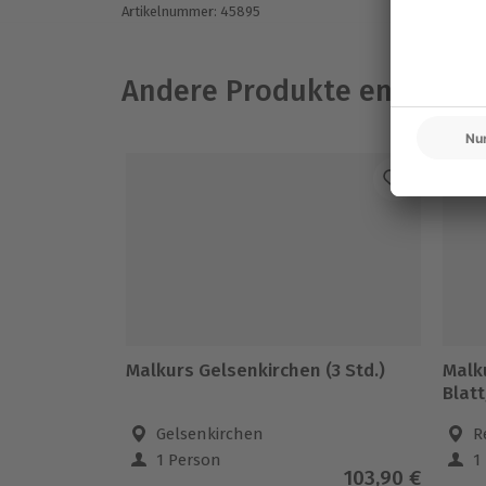
Artikelnummer
:
45895
Andere Produkte entdeck
Malkurs Gelsenkirchen (3 Std.)
Malk
Blat
Gelsenkirchen
R
1 Person
1
103,90 €