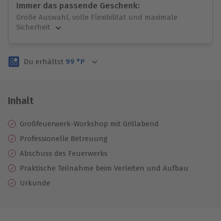
Immer das passende Geschenk:
Große Auswahl, volle Flexibilität und maximale
Sicherheit
Große Auswahl
Über 9.000 unvergessliche Erlebnisse.
Du erhältst
99
°P
Volle Flexibilität
Jeder Gutschein für alle Erlebnisse einlösbar.
Maximale Sicherheit
3 Jahre gültig & verlängerbar.
Inhalt
Großfeuerwerk-Workshop mit Grillabend
Professionelle Betreuung
Abschuss des Feuerwerks
Praktische Teilnahme beim Verleiten und Aufbau
Urkunde