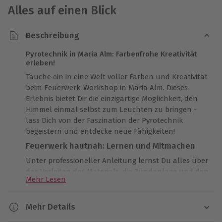
Alles auf einen Blick
Beschreibung
Pyrotechnik in Maria Alm: Farbenfrohe Kreativität
erleben!
Tauche ein in eine Welt voller Farben und Kreativität
beim Feuerwerk-Workshop in Maria Alm. Dieses
Erlebnis bietet Dir die einzigartige Möglichkeit, den
Himmel einmal selbst zum Leuchten zu bringen -
lass Dich von der Faszination der Pyrotechnik
begeistern und entdecke neue Fähigkeiten!
Feuerwerk hautnah: Lernen und Mitmachen
Unter professioneller Anleitung lernst Du alles über
das Verleiten des Materials, die Zündanlage und den
Mehr Lesen
Aufbau auf dem Abbrennplatz. Im gemeinsamen
Austausch mit anderen Teilnehmern wirst Du selbst
aktiv und erhältst am Ende des Workshops eine
Mehr Details
Urkunde, die Dich immer an diese eindrucksvolle