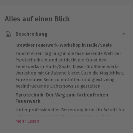
Alles auf einen Blick
Beschreibung
Kreativer Feuerwerk-Workshop in Halle/Saale
Taucht einen Tag lang in die faszinierende Welt der
Pyrotechnik ein und entdeckt die Kunst des
Feuerwerks in Halle/Saale. Dieser Großfeuerwerk-
Workshop mit Grillabend bietet Euch die Möglichkeit,
Eure kreative Seite zu entfalten und gleichzeitig
beeindruckende Lichtshows zu gestalten.
Pyrotechnik: Der Weg zum farbenfrohen
Feuerwerk
Unter professioneller Betreuung lernt Ihr Schritt für
Schritt den Umgang mit Zündanlagen und das
Mehr Lesen
Verleiten des Materials. Eure praktische Teilnahme
beim Verleiten und Aufbau auf dem Abbrennplatz