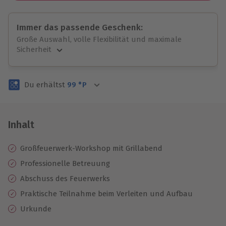
Immer das passende Geschenk:
Große Auswahl, volle Flexibilität und maximale
Sicherheit
Große Auswahl
Über 9.000 unvergessliche Erlebnisse.
Du erhältst
99
°P
Volle Flexibilität
Jeder Gutschein für alle Erlebnisse einlösbar.
Maximale Sicherheit
3 Jahre gültig & verlängerbar.
Inhalt
Großfeuerwerk-Workshop mit Grillabend
Professionelle Betreuung
Abschuss des Feuerwerks
Praktische Teilnahme beim Verleiten und Aufbau
Urkunde