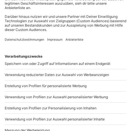
Gutschein gültig für 1 Person
Mo-Fr: 8-20 Uhr | Sa: 10-16 Uhr
Gruppengröße: 1-14 Personen
Du möchtest als Firma bestellen?
Sichere Dir attraktive Firmenkunden Vorteile.
089 / 21 12 90 20
Mo-Fr: 9-17 Uhr
b2b@mydays.de
www.b2b.mydays.de/
Artikelnummer
:
65053
Andere Produkte entdecken