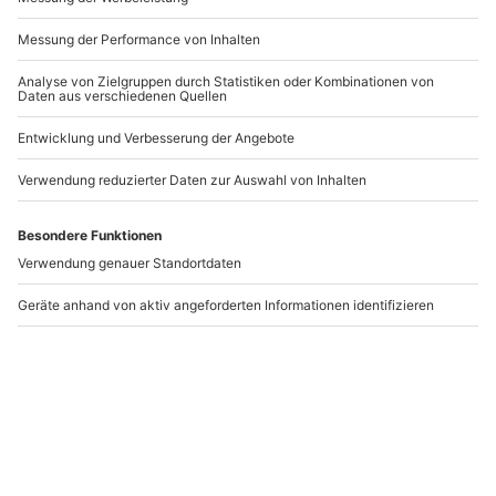
DEAL
DEAL
Private Fahrradtour
Private Fahrradtour
Highlights München
Highlights München (4
(2,5 Std.)
Std.)
München
München
249,90 €
349,90 €
1 Person
1-4 Personen
199,90 €
279,90 €