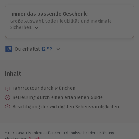
Immer das passende Geschenk:
Große Auswahl, volle Flexibilität und maximale
Sicherheit
Große Auswahl
Über 9.000 unvergessliche Erlebnisse.
Du erhältst
12
°P
Volle Flexibilität
Jeder Gutschein für alle Erlebnisse einlösbar.
Maximale Sicherheit
3 Jahre gültig & verlängerbar.
Inhalt
Fahrradtour durch München
Betreuung durch einen erfahrenen Guide
Besichtigung der wichtigsten Sehenswürdigkeiten
* Der Rabatt ist nicht auf andere Erlebnisse bei der Einlösung
übertragbar.
Details