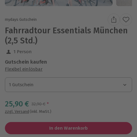
mydays Gutschein
Fahrradtour Essentials München
(2,5 Std.)
1 Person
Gutschein kaufen
Flexibel einlösbar
1 Gutschein
1 Gutschein
1 Gutschein
25,90 €
Streichpreis
32,90 €
*
zzgl. Versand
(inkl. MwSt.)
In den Warenkorb