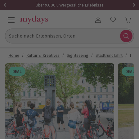
Über 9.000 unvergessliche Erlebnisse
Benutzerkonto
Suche nach Erlebnissen, Orten...
Home
/
Kultur & Kreatives
/
Sightseeing
/
Stadtrundfahrt
/
Fahrr
DEAL
DEAL