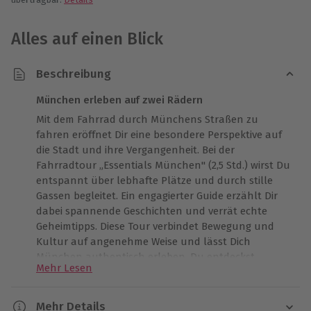
Alles auf einen Blick
Beschreibung
München erleben auf zwei Rädern
Mit dem Fahrrad durch Münchens Straßen zu
fahren eröffnet Dir eine besondere Perspektive auf
die Stadt und ihre Vergangenheit. Bei der
Fahrradtour „Essentials München" (2,5 Std.) wirst Du
entspannt über lebhafte Plätze und durch stille
Gassen begleitet. Ein engagierter Guide erzählt Dir
dabei spannende Geschichten und verrät echte
Geheimtipps. Diese Tour verbindet Bewegung und
Kultur auf angenehme Weise und lässt Dich
München authentisch erleben. Du entdeckst
Mehr Lesen
beeindruckende Architektur, genießt den Duft von
frischem Kaffee und hörst das Stimmengewirr der
Stadt. So entsteht ein intensives Gefühl für die
Mehr Details