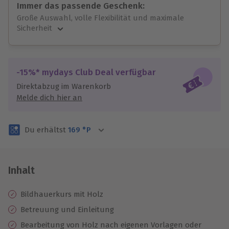
Immer das passende Geschenk:
Große Auswahl, volle Flexibilität und maximale
Sicherheit
Große Auswahl
Über 9.000 unvergessliche Erlebnisse.
Volle Flexibilität
-15%* mydays Club Deal verfügbar
Jeder Gutschein für alle Erlebnisse einlösbar.
Direktabzug im Warenkorb
Maximale Sicherheit
Melde dich hier an
3 Jahre gültig & verlängerbar.
Du erhältst
169
°P
Inhalt
Bildhauerkurs mit Holz
Betreuung und Einleitung
Bearbeitung von Holz nach eigenen Vorlagen oder