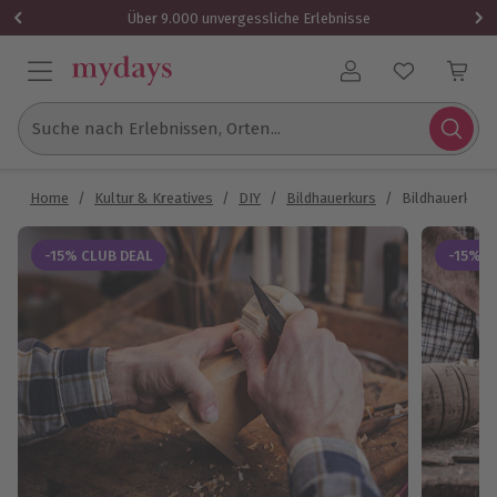
Über 9.000 unvergessliche Erlebnisse
Benutzerkonto
Suche nach Erlebnissen, Orten...
Home
/
Kultur & Kreatives
/
DIY
/
Bildhauerkurs
/
Bildhauerkurs
-15% CLUB DEAL
-15% C