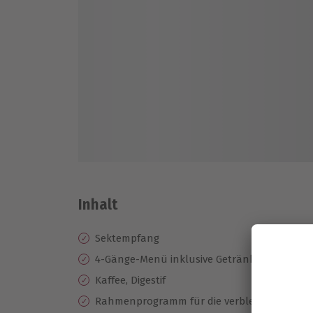
Inhalt
Sektempfang
4-Gänge-Menü inklusive Getränke
Kaffee, Digestif
Rahmenprogramm für die verbleibenden vier