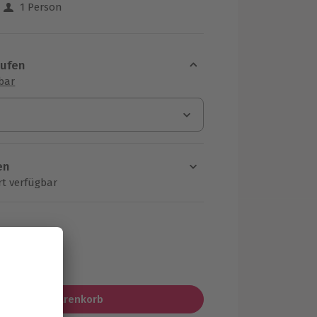
1 Person
 aus 33 Bewertungen
aufen
sbar
en
rt verfügbar
ten Schritt einen Termin aus
MwSt.)
In den Warenkorb