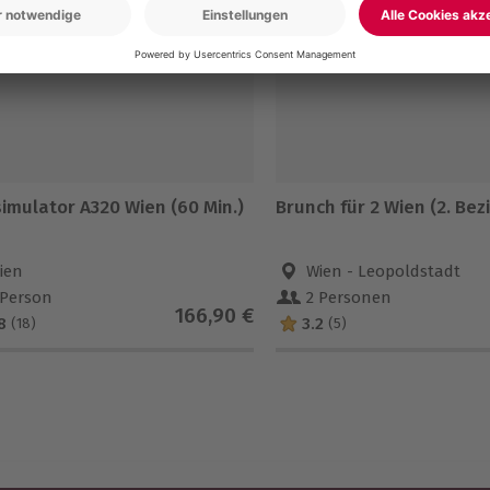
-15% CLUB DEAL
imulator A320 Wien (60 Min.)
Brunch für 2 Wien (2. Bez
ien
Wien - Leopoldstadt
 Person
2 Personen
166,90 €
8
3.2
(18)
(5)