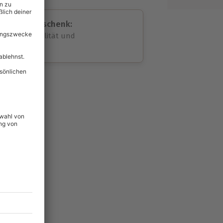
assende Geschenk:
volle Flexibilität und
rheit
wahl
unvergessliche
49
°P
lität
hein für alle Erlebnisse
icherheit
tig & verlängerbar.