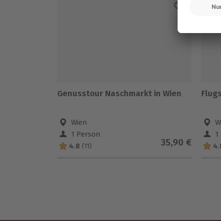
Genusstour Naschmarkt in Wien
Flugs
Wien
W
1 Person
1
35,90 €
4.8
4.
(11)