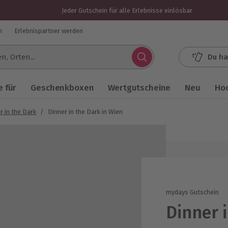
Jeder Gutschein für alle Erlebnisse einlösbar
n
Erlebnispartner werden
Du ha
.
 für
Geschenkboxen
Wertgutscheine
Neu
Ho
r in the Dark
/
Dinner in the Dark in Wien
mydays Gutschein
Dinner 