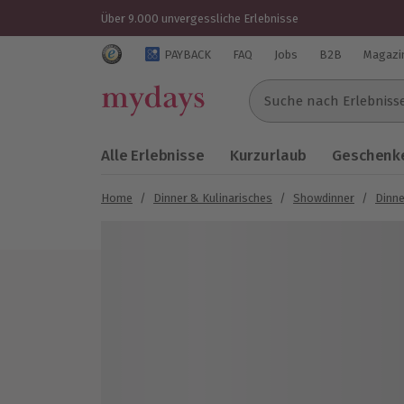
Über 9.000 unvergessliche Erlebnisse
Trustedshops Bewertungen für mydays.de
PAYBACK
FAQ
Jobs
B2B
Magazi
Suche nach Erlebnissen..
Alle Erlebnisse
Kurzurlaub
Geschenke
Home
/
Dinner & Kulinarisches
/
Showdinner
/
Dinne
Bild 1 von 8