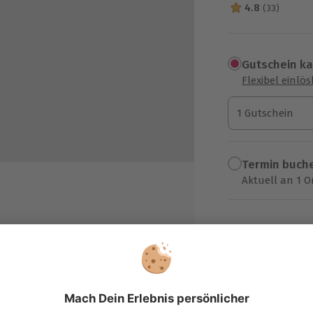
4.8
(33)
4.8 Sterne von 5
Gutschein k
Flexibel einlö
1 Gutschein
1 Gutschein
1 Gutschein
Termin buch
Aktuell an 1 O
Wähle im nächs
99,90 €
zzgl. Versand
(inkl. 
 Sinne