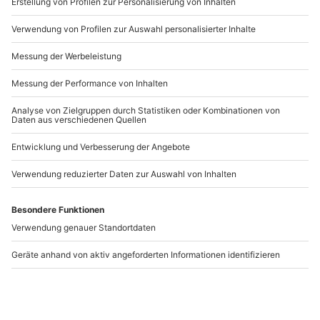
www.b2b.mydays.de/
Artikelnummer
:
23211
Andere Produkte entdecken
Whisky Verkostung
Whisky und Schokolade
Basel
Seminar Bern
Basel
Bern - Weissenbühl
1 Person
1 Person