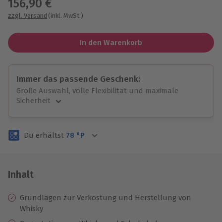
156,90 €
zzgl. Versand
(inkl. MwSt.)
In den Warenkorb
Immer das passende Geschenk:
Große Auswahl, volle Flexibilität und maximale
Sicherheit
Große Auswahl
Über 9.000 unvergessliche Erlebnisse.
Du erhältst
78
°P
Volle Flexibilität
Jeder Gutschein für alle Erlebnisse einlösbar.
Maximale Sicherheit
3 Jahre gültig & verlängerbar.
Inhalt
Grundlagen zur Verkostung und Herstellung von
Whisky