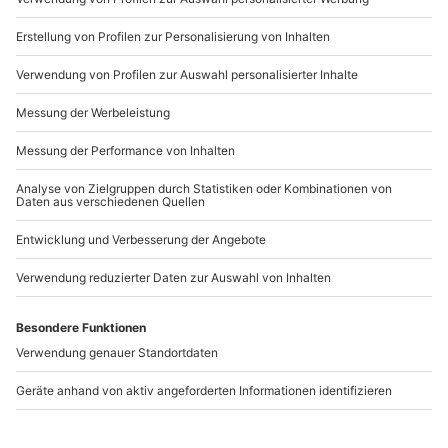
b2b@mydays.de
www.b2b.mydays.de/
Artikelnummer
:
25406
Andere Produkte entdecken
-15% CLUB DEAL
-15% CLUB DEAL
Weinseminar Perg
Weinseminar mit
Maschinenvorführung
Perg