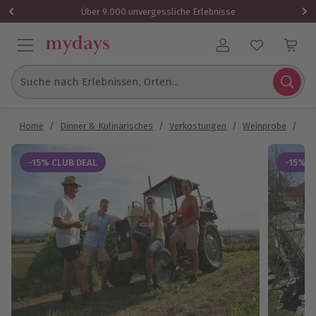
Über 9.000 unvergessliche Erlebnisse
Benutzerkonto
Suche nach Erlebnissen, Orten...
Home
/
Dinner & Kulinarisches
/
Verkostungen
/
Weinprobe
/
We
-15% CLUB DEAL
-15% C