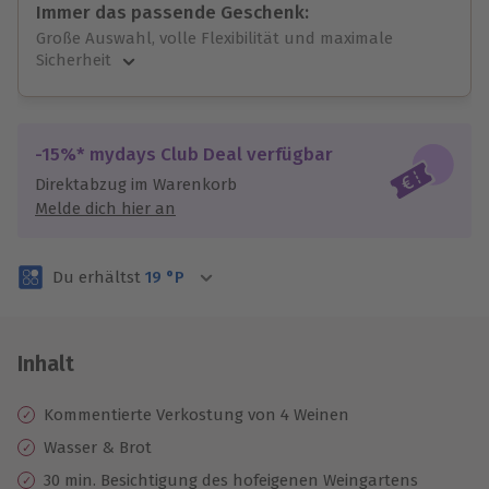
Immer das passende Geschenk:
Große Auswahl, volle Flexibilität und maximale
Sicherheit
Große Auswahl
Über 9.000 unvergessliche Erlebnisse.
Volle Flexibilität
-15%* mydays Club Deal verfügbar
Jeder Gutschein für alle Erlebnisse einlösbar.
Direktabzug im Warenkorb
Maximale Sicherheit
Melde dich hier an
3 Jahre gültig & verlängerbar.
Du erhältst
19
°P
Inhalt
Kommentierte Verkostung von 4 Weinen
Wasser & Brot
30 min. Besichtigung des hofeigenen Weingartens