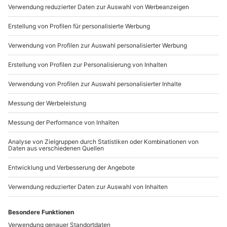
Du möchtest als Firma bestellen?
Sichere Dir attraktive Firmenkunden Vorteile.
089 / 21 12 90 20
Mo-Fr: 9-17 Uhr
b2b@mydays.de
www.b2b.mydays.de/
Artikelnummer
:
14416
Andere Produkte entdecken