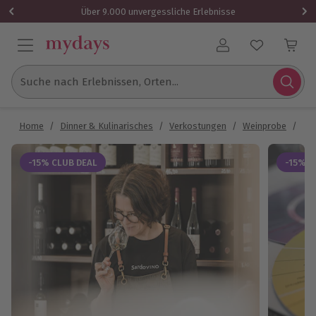
Über 9.000 unvergessliche Erlebnisse
Benutzerkonto
Suche nach Erlebnissen, Orten...
Home
/
Dinner & Kulinarisches
/
Verkostungen
/
Weinprobe
/
We
-15% CLUB DEAL
-15% C