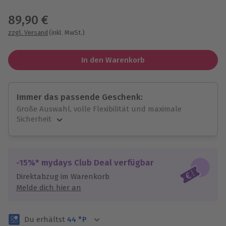
Wähle im nächsten Schritt einen Termin aus
89,90 €
zzgl. Versand
(inkl. MwSt.)
In den Warenkorb
Immer das passende Geschenk:
Große Auswahl, volle Flexibilität und maximale
Sicherheit
Große Auswahl
Über 9.000 unvergessliche Erlebnisse.
Volle Flexibilität
-15%* mydays Club Deal verfügbar
Jeder Gutschein für alle Erlebnisse einlösbar.
Direktabzug im Warenkorb
Maximale Sicherheit
Melde dich hier an
3 Jahre gültig & verlängerbar.
Du erhältst
44
°P