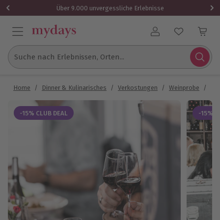
Über 9.000 unvergessliche Erlebnisse
Benutzerkonto
Suche nach Erlebnissen, Orten...
Home
/
Dinner & Kulinarisches
/
Verkostungen
/
Weinprobe
/
We
-15% CLUB DEAL
-15% C