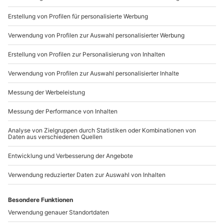
Du möchtest als Firma bestellen?
Sichere Dir attraktive Firmenkunden Vorteile.
089 / 21 12 90 20
Mo-Fr: 9-17 Uhr
b2b@mydays.de
www.b2b.mydays.de/
Artikelnummer
:
61455
Andere Produkte entdecken