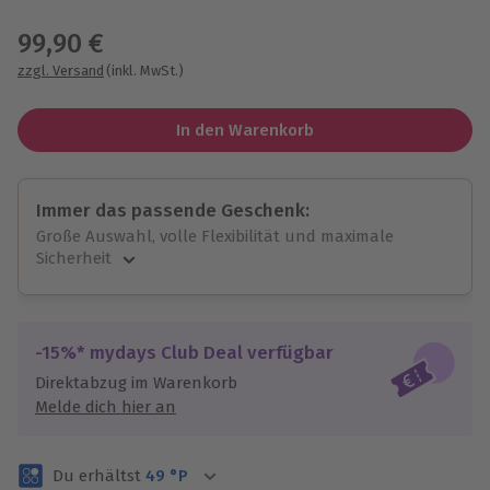
Wähle im nächsten Schritt einen Termin aus
99,90 €
zzgl. Versand
(inkl. MwSt.)
In den Warenkorb
Immer das passende Geschenk:
Große Auswahl, volle Flexibilität und maximale
Sicherheit
Große Auswahl
Über 9.000 unvergessliche Erlebnisse.
Volle Flexibilität
-15%* mydays Club Deal verfügbar
Jeder Gutschein für alle Erlebnisse einlösbar.
Direktabzug im Warenkorb
Maximale Sicherheit
Melde dich hier an
3 Jahre gültig & verlängerbar.
Du erhältst
49
°P