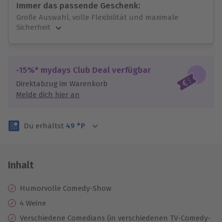
Immer das passende Geschenk:
Große Auswahl, volle Flexibilität und maximale
Sicherheit
Große Auswahl
Über 9.000 unvergessliche Erlebnisse.
Volle Flexibilität
-15%* mydays Club Deal verfügbar
Jeder Gutschein für alle Erlebnisse einlösbar.
Direktabzug im Warenkorb
Maximale Sicherheit
Melde dich hier an
3 Jahre gültig & verlängerbar.
Du erhältst
49
°P
Inhalt
Humorvolle Comedy-Show
4 Weine
Verschiedene Comedians (in verschiedenen TV-Comedy-