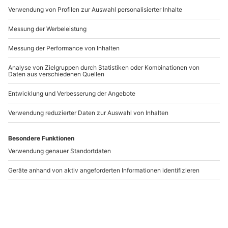
Artikelnummer
:
62130
Andere Produkte entdecken
-15% CLUB DEAL
-15% CLUB DEAL
Wein und Comedy
Rebsortenkurs mit
Kraichtal
Degustation für 2
Karlsruhe
Kraichtal
Karlsruhe
1 Person
2 Personen
99,90 €
99,90 €