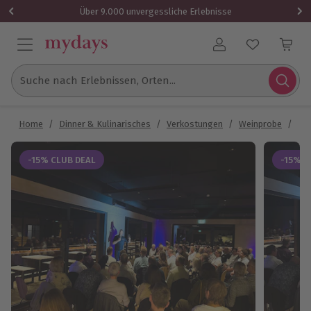
Über 9.000 unvergessliche Erlebnisse
Benutzerkonto
Suche nach Erlebnissen, Orten...
Home
/
Dinner & Kulinarisches
/
Verkostungen
/
Weinprobe
/
Wei
-15% CLUB DEAL
-15% C