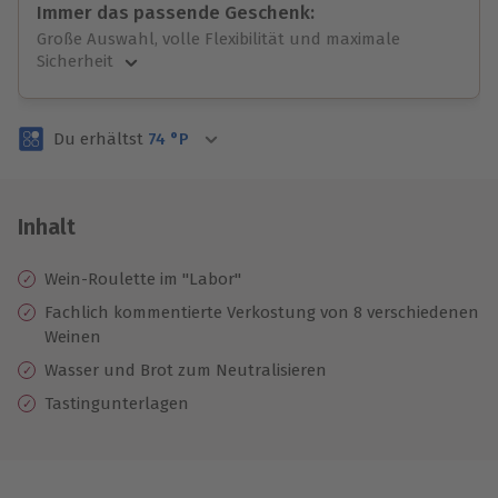
Immer das passende Geschenk:
Große Auswahl, volle Flexibilität und maximale
Sicherheit
Große Auswahl
Über 9.000 unvergessliche Erlebnisse.
Du erhältst
74
°P
Volle Flexibilität
Jeder Gutschein für alle Erlebnisse einlösbar.
Maximale Sicherheit
3 Jahre gültig & verlängerbar.
Inhalt
Wein-Roulette im "Labor"
Fachlich kommentierte Verkostung von 8 verschiedenen
Weinen
Wasser und Brot zum Neutralisieren
Tastingunterlagen