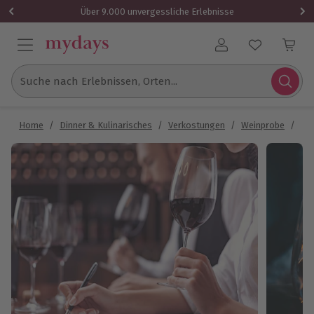
Über 9.000 unvergessliche Erlebnisse
Benutzerkonto
Suche nach Erlebnissen, Orten...
Home
/
Dinner & Kulinarisches
/
Verkostungen
/
Weinprobe
/
Wei