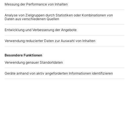
Wein Tasting im "Labor"
Wein Tasting im "Labor"
Luzern
Bern
Luzern
Bern
1 Person
1 Person
149,90 €
149,90 €
Newsletter abonnieren und 10 € Rabatt sichern