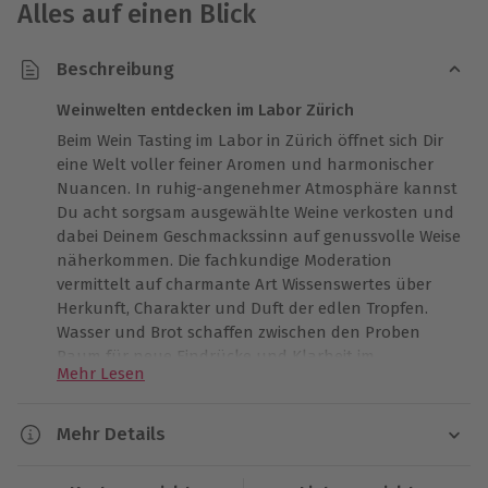
Alles auf einen Blick
Beschreibung
Weinwelten entdecken im Labor Zürich
Beim Wein Tasting im Labor in Zürich öffnet sich Dir
eine Welt voller feiner Aromen und harmonischer
Nuancen. In ruhig-​angenehmer Atmosphäre kannst
Du acht sorgsam ausgewählte Weine verkosten und
dabei Deinem Geschmackssinn auf genussvolle Weise
näherkommen. Die fachkundige Moderation
vermittelt auf charmante Art Wissenswertes über
Herkunft, Charakter und Duft der edlen Tropfen.
Wasser und Brot schaffen zwischen den Proben
Raum für neue Eindrücke und Klarheit im
Mehr Lesen
Geschmack. Mit den begleitenden Unterlagen hältst
Du Deine Beobachtungen fest und lernst Dein
persönliches Weinprofil besser kennen. Dieses Wein
Mehr Details
Tasting macht aus einem Abend in Zürich einen
Dauer
besonderen Genussmoment voller Inspiration und