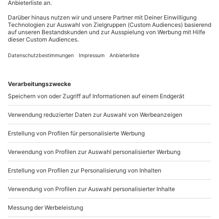
Du möchtest als Firma bestellen?
Sichere Dir attraktive Firmenkunden Vorteile.
089 / 21 12 90 20
Mo-Fr: 9-17 Uhr
b2b@mydays.de
www.b2b.mydays.de/
Artikelnummer
:
63731
Andere Produkte entdecken