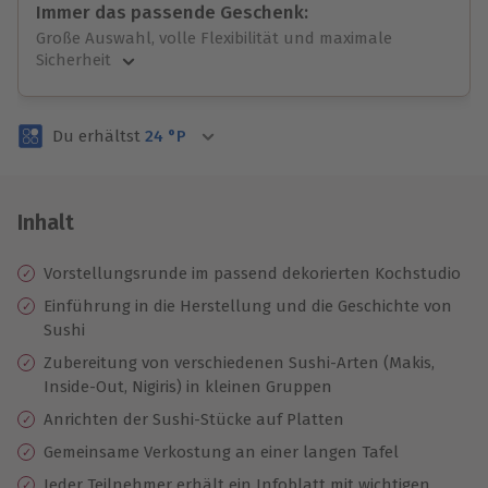
Immer das passende Geschenk:
Große Auswahl, volle Flexibilität und maximale
Sicherheit
Große Auswahl
Über 9.000 unvergessliche Erlebnisse.
Du erhältst
24
°P
Volle Flexibilität
Jeder Gutschein für alle Erlebnisse einlösbar.
Maximale Sicherheit
3 Jahre gültig & verlängerbar.
Inhalt
Vorstellungsrunde im passend dekorierten Kochstudio
Einführung in die Herstellung und die Geschichte von
Sushi
Zubereitung von verschiedenen Sushi-Arten (Makis,
Inside-Out, Nigiris) in kleinen Gruppen
Anrichten der Sushi-Stücke auf Platten
Gemeinsame Verkostung an einer langen Tafel
Jeder Teilnehmer erhält ein Infoblatt mit wichtigen