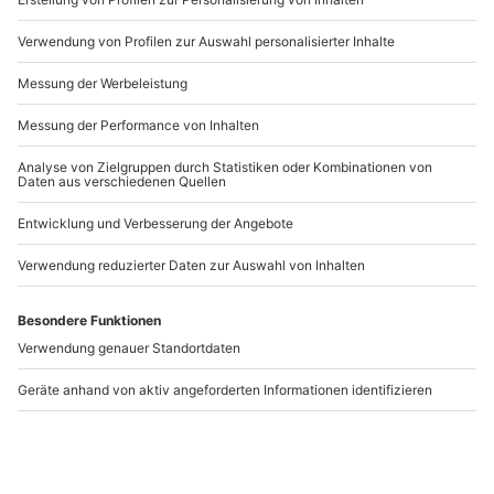
Sushirolle, an welchem Sesam oder Fischrogen
haften.
Artikelnummer
:
36513
Temaki Sushi
ist die letzte, hier vorgestellte
Sushivariation. Dabei handelt es sich um kleine
Tüten mit Füllung. Diese besteht dabei ebenfalls aus
Andere Produkte entdecken
Reis und zerkleinerten Fischstückchen.
-15% CLUB DEAL
Indische Küche Lübeck
Musical Starlights
(Show) Lübeck
Lübeck
Lübeck
1 Person
1 Person
62,90 €
49,90 €