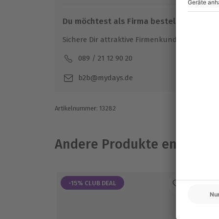
so richtig genießen wird? Dann überrasch
doch mit einem besonderen
Erlebnis voll
Du möchtest als Firma bestellen?
Sichere Dir attraktive Firmenkunden Vorteile.
089 / 21 12 90 20
Mo-F
b2b@mydays.de
Artikelnummer
:
13282
Andere Produkte entdeck
-15% CLUB DEAL
-1