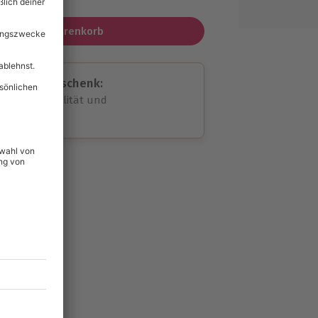
In den Warenkorb
assende Geschenk:
volle Flexibilität und
rheit
wahl
unvergessliche
42
°P
lität
hein für alle Erlebnisse
icherheit
tig & verlängerbar.