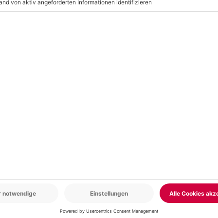
e diesen besonderen Genießer
er geschmacklicher Ekstase
.
r: 9-17 Uhr
www.b2b.mydays.de/
en
5% CLUB DEAL
-15% CLUB DEAL