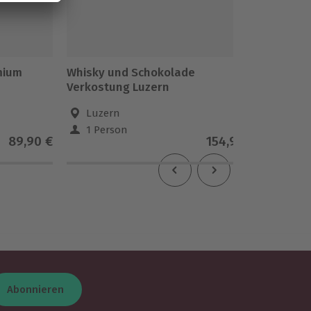
mium
Whisky und Schokolade
Whisky 
Verkostung Luzern
Luzern
Köl
1 Person
1 Pe
89,90 €
154,90 €
Abonnieren