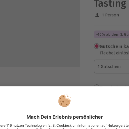
Tasting
1 Person
-10% ab dem 2. Gu
Gutschein k
Flexibel einlö
1 Gutschein
1 Gutschein
1 Gutschein
Termin buch
Aktuell an 1 O
ten und sechs hochwertigen
Wähle im nächs
84,90 €
uose und seine Herstellung
unterlagen
zzgl. Versand
(inkl. 