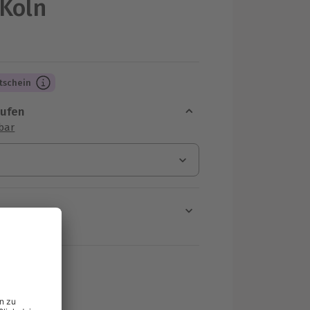
 Köln
tschein
aufen
sbar
en
rt verfügbar
ten Schritt einen Termin aus
MwSt.)