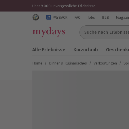
Über 9.000 unvergessliche Erlebnisse
Trustedshops Bewertungen für mydays.de
PAYBACK
FAQ
Jobs
B2B
Magazi
Suche nach Erlebnissen..
Alle Erlebnisse
Kurzurlaub
Geschenke
Home
/
Dinner & Kulinarisches
/
Verkostungen
/
Spi
Bild 1 von 7