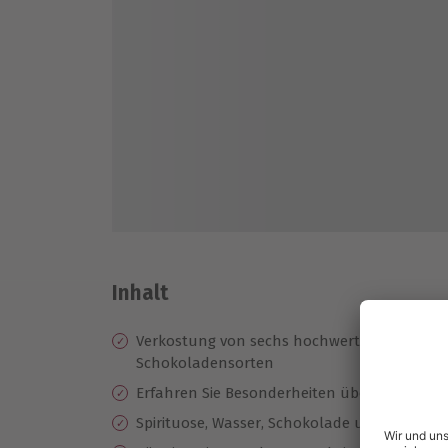
Inhalt
Verkostung von sechs hochwertige Rum Sor
Schokoladensorten
Erfahren Sie Besonderheiten über die Spirit
Spirituose, Wasser, Schokolade und Tasting