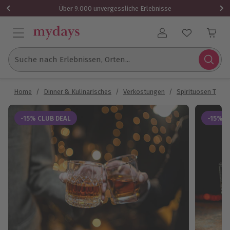
Über 9.000 unvergessliche Erlebnisse
Benutzerkonto
Suche nach Erlebnissen, Orten...
Home
/
Dinner & Kulinarisches
/
Verkostungen
/
Spirituosen Tasti
-15% CLUB DEAL
-15% C