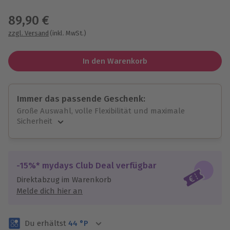
Wähle im nächsten Schritt einen Termin aus
89,90 €
zzgl. Versand
(inkl. MwSt.)
In den Warenkorb
Immer das passende Geschenk:
Große Auswahl, volle Flexibilität und maximale
Sicherheit
Große Auswahl
Über 9.000 unvergessliche Erlebnisse.
Volle Flexibilität
-15%* mydays Club Deal verfügbar
Jeder Gutschein für alle Erlebnisse einlösbar.
Direktabzug im Warenkorb
Maximale Sicherheit
Melde dich hier an
3 Jahre gültig & verlängerbar.
Du erhältst
44
°P