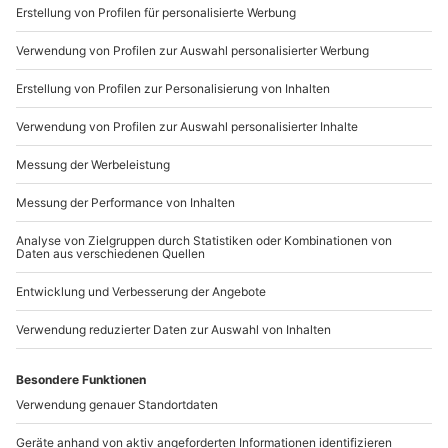
Sichere Dir attraktive Firmenkunden Vorteile.
089 / 21 12 90 20
Mo-Fr: 9-17 Uhr
b2b@mydays.de
www.b2b.mydays.de/
Artikelnummer
:
59394
Andere Produkte entdecken