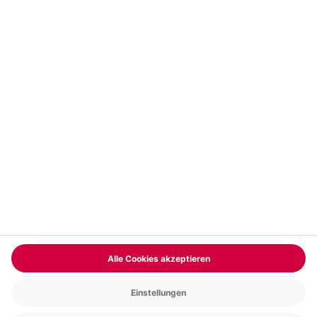
Vertrag widerrufen
FAQs
Kontakt
Zahlungsarten
Über uns
Magazin
Jobs & Karriere
Partnerprogramm
Trusted Shops
PAYBACK
Versand und Lieferung
Presse
AGB
Cookie Einstellungen
Datenschutz
Nutzungsbedingungen
Online-Marktplatz
Barrierefreiheit
Grounding Page
Compliance
Impressum
RECHNUNG