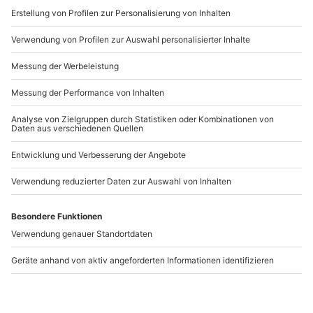
Freunde des guten Geschmacks voll auf ihre Kosten
.
www.b2b.mydays.de/
Artikelnummer
:
25201
Andere Produkte entdecken
-15% CLUB DEAL
Rumtasting Frankfurt
Whisky und
Schokoladen Tasting
Frankfurt am Main
Frankfurt am Main
Frankfurt am Main