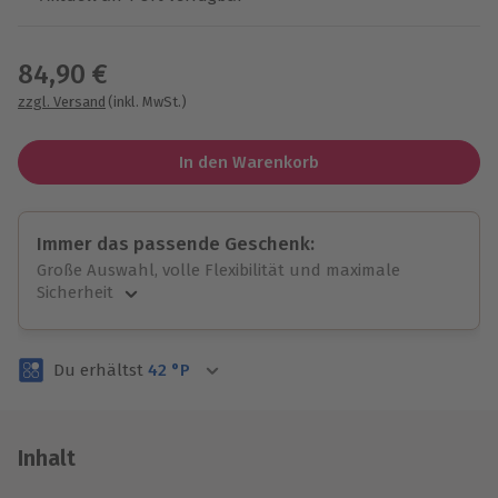
Wähle im nächsten Schritt einen Termin aus
84,90 €
zzgl. Versand
(inkl. MwSt.)
In den Warenkorb
Immer das passende Geschenk:
Große Auswahl, volle Flexibilität und maximale
Sicherheit
Große Auswahl
Über 9.000 unvergessliche Erlebnisse.
Du erhältst
42
°P
Volle Flexibilität
Jeder Gutschein für alle Erlebnisse einlösbar.
Maximale Sicherheit
3 Jahre gültig & verlängerbar.
Inhalt