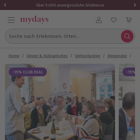
Über 9.000 unvergessliche Erlebnisse
Benutzerkonto
Suche nach Erlebnissen, Orten...
Home
/
Dinner & Kulinarisches
/
Verkostungen
/
Weinprobe
/
Reb
-15% CLUB DEAL
-15% C