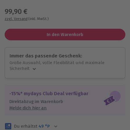
Wähle im nächsten Schritt einen Termin aus
99,90 €
zzgl. Versand
(inkl. MwSt.)
In den Warenkorb
Immer das passende Geschenk:
Große Auswahl, volle Flexibilität und maximale
Sicherheit
Große Auswahl
Über 9.000 unvergessliche Erlebnisse.
Volle Flexibilität
-15%* mydays Club Deal verfügbar
Jeder Gutschein für alle Erlebnisse einlösbar.
Direktabzug im Warenkorb
Maximale Sicherheit
Melde dich hier an
3 Jahre gültig & verlängerbar.
Du erhältst
49
°P