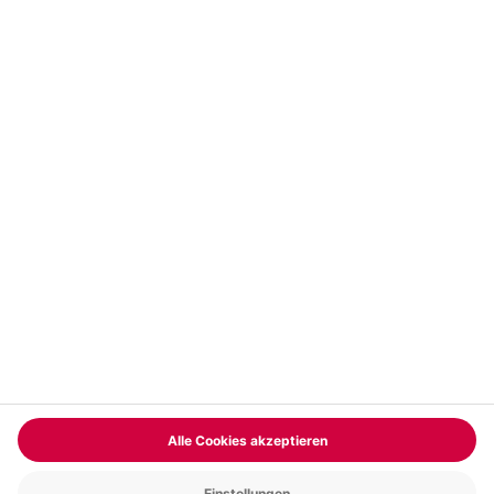
Vertrag widerrufen
FAQs
Kontakt
Zahlungsarten
Über uns
Magazin
Jobs & Karriere
Partnerprogramm
Trusted Shops
PAYBACK
Versand und Lieferung
Presse
AGB
Cookie Einstellungen
Datenschutz
Nutzungsbedingungen
Online-Marktplatz
Barrierefreiheit
Grounding Page
Compliance
Impressum
RECHNUNG