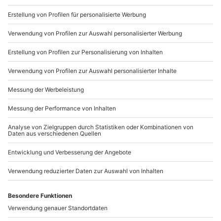
Du möchtest als Firma bestellen?
Sichere Dir attraktive Firmenkunden Vorteile.
089 / 21 12 90 20
Mo-Fr: 9-17 Uhr
b2b@mydays.de
www.b2b.mydays.de/
Artikelnummer
:
54233
Andere Produkte entdecken