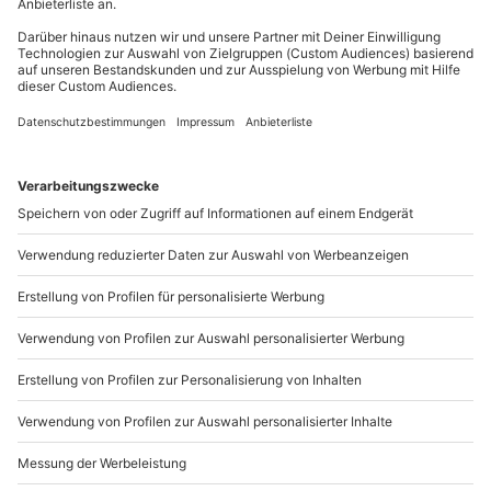
Du möchtest als Firma bestellen?
Sichere Dir attraktive Firmenkunden Vorteile.
089 / 21 12 90 20
Mo-Fr: 9-17 Uhr
b2b@mydays.de
www.b2b.mydays.de/
Artikelnummer
:
60524
Andere Produkte entdecken