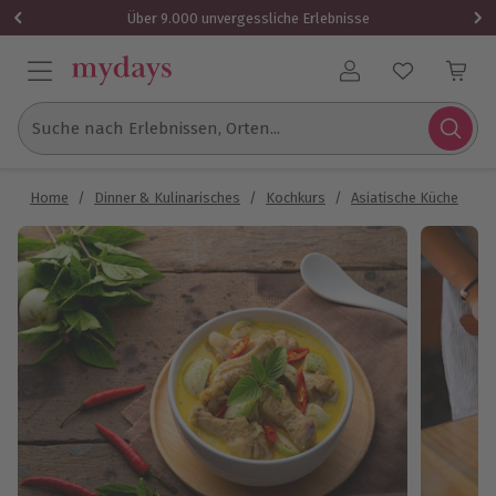
Über 9.000 unvergessliche Erlebnisse
Benutzerkonto
Suche nach Erlebnissen, Orten...
Home
/
Dinner & Kulinarisches
/
Kochkurs
/
Asiatische Küche
/
A