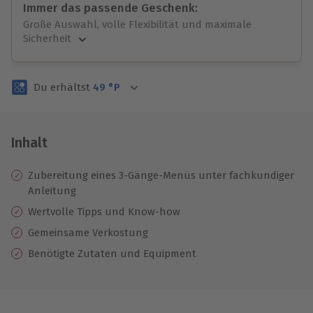
Immer das passende Geschenk:
Große Auswahl, volle Flexibilität und maximale
Sicherheit
Große Auswahl
Über 9.000 unvergessliche Erlebnisse.
Du erhältst
49
°P
Volle Flexibilität
Jeder Gutschein für alle Erlebnisse einlösbar.
Maximale Sicherheit
3 Jahre gültig & verlängerbar.
Inhalt
Zubereitung eines 3-Gänge-Menüs unter fachkundiger
Anleitung
Wertvolle Tipps und Know-how
Gemeinsame Verkostung
Benötigte Zutaten und Equipment