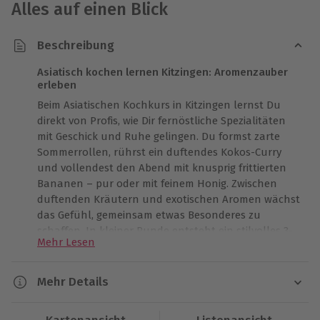
Alles auf einen Blick
Beschreibung
Asiatisch kochen lernen Kitzingen: Aromenzauber
erleben
Beim Asiatischen Kochkurs in Kitzingen lernst Du
direkt von Profis, wie Dir fernöstliche Spezialitäten
mit Geschick und Ruhe gelingen. Du formst zarte
Sommerrollen, rührst ein duftendes Kokos-Curry
und vollendest den Abend mit knusprig frittierten
Bananen – pur oder mit feinem Honig. Zwischen
duftenden Kräutern und exotischen Aromen wächst
das Gefühl, gemeinsam etwas Besonderes zu
schaffen. In kleiner Runde entsteht ein stilvolles 3-
Mehr Lesen
Gänge-Menü, das Ihr anschließend miteinander
genießt. Umgeben vom gemütlichen Flair Kitzingens
wird jeder Moment zu wertvoller Gemeinsamzeit. Lass
Mehr Details
Dir diese eindrucksvolle Reise durch Asiens Küche
Dauer
nicht entgehen – schaffe Erinnerungen, die bleiben.