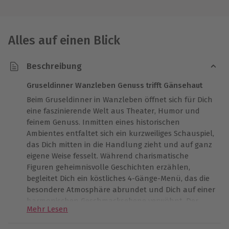
Alles auf einen Blick
Beschreibung
Gruseldinner Wanzleben Genuss trifft Gänsehaut
Beim Gruseldinner in Wanzleben öffnet sich für Dich
eine faszinierende Welt aus Theater, Humor und
feinem Genuss. Inmitten eines historischen
Ambientes entfaltet sich ein kurzweiliges Schauspiel,
das Dich mitten in die Handlung zieht und auf ganz
eigene Weise fesselt. Während charismatische
Figuren geheimnisvolle Geschichten erzählen,
begleitet Dich ein köstliches 4-Gänge-Menü, das die
besondere Atmosphäre abrundet und Dich auf einer
harmonischen Geschmacksebene verwöhnt. Der
Mehr Lesen
Abend lässt Dich tief in die Stimmung eintauchen –
ein Zusammenspiel aus Licht, Musik und