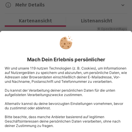
Schauspielkunst, das Dich zum Staunen bringt. Lass
Mehr Details
Dich im Gruseldinner in Wanzleben von dieser
Dauer
faszinierenden Mischung inspirieren und nimm
Kartenansicht
Listenansicht
wunderbare Erinnerungen mit nach Hause.
Ca. 3-4 Stunden
© OpenStreetMaps
Karte in Großansicht
Verfügbarkeit / Termine
Von September bis Februar zu bestimmten
Terminen verfügbar
Du hast noch Fragen?
Teilnehmer
Gutschein gültig für 1 Person
089 / 21 12 99 40
Gruppengröße: 60-140 Personen
Kontakt & FAQ
Hinweis
mydays
GmbH
Hinweis: Bitte sei 30 Minuten vor Beginn vor Ort
Mühldorfstraße 8
Getränke nicht im Preis inbegriffen
81671
München
Gespielte Stücke variieren je nach Termin
Ihr Menü: Sollten Sie ein vegetarisches Menü
Du erreichst uns telefonisch zu folgenden Zeiten,