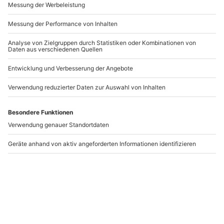
-15% CLUB DEAL
Heinz Erhardt
Gruseldinner
K
Kabarett-Dinner
Wendeburg
Magdeburg
Magdeburg
Wendeburg
1 Person
1 Person
84,90 €
109,90 €
4.8
(12)