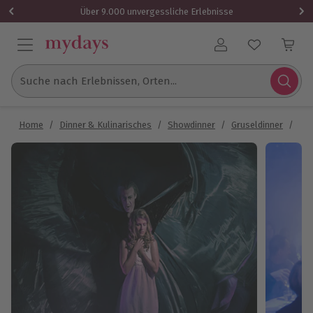
Über 9.000 unvergessliche Erlebnisse
Benutzerkonto
Suche nach Erlebnissen, Orten...
Home
/
Dinner & Kulinarisches
/
Showdinner
/
Gruseldinner
/
Gru