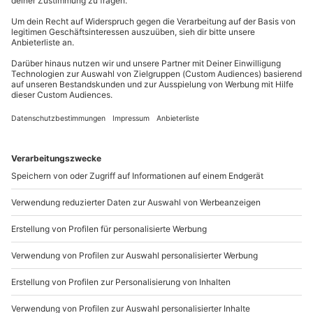
81671
München
Es besteht kein Anspruch auf ein vegetarisches
Du erreichst uns telefonisch zu folgenden Zeiten,
Menü oder die Berücksichtigung von
außer an bundesweiten Feiertagen:
Lebensmittelallergien, sofern dieses nicht bereits
bei der Buchung angegeben wurde
Mo-Fr: 8-20 Uhr | Sa: 10-16 Uhr
Für Fragen zu Deinem Termin, zu dem Erlebnis
oder der Location ist der Veranstalter zuständig,
nicht die Location/ der gastronomische Betrieb
Du möchtest als Firma bestellen?
Sichere Dir attraktive Firmenkunden Vorteile.
089 / 21 12 90 20
Mo-Fr: 9-17 Uhr
b2b@mydays.de
www.b2b.mydays.de/
Artikelnummer
:
58512