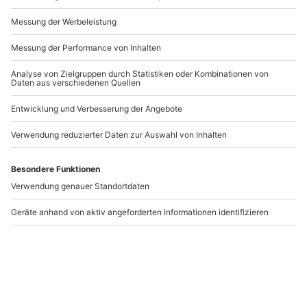
Andere Produkte entdecken
Gruseldinner
Gruseldinner in Xanten
Korschenbroich
Korschenbroich
Xanten
1 Person
1 Person
109,90 €
109,90 €
1
4.5
(1)
(2)