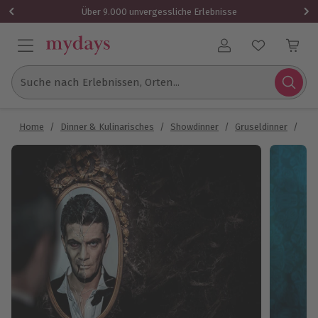
Über 9.000 unvergessliche Erlebnisse
Benutzerkonto
Suche nach Erlebnissen, Orten...
Home
/
Dinner & Kulinarisches
/
Showdinner
/
Gruseldinner
/
Gru