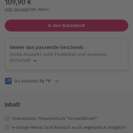
109,90 €
zzgl. Versand
(inkl. MwSt.)
In den Warenkorb
Immer das passende Geschenk:
Große Auswahl, volle Flexibilität und maximale
Sicherheit
Große Auswahl
Über 9.000 unvergessliche Erlebnisse.
Du erhältst
54
°P
Volle Flexibilität
Jeder Gutschein für alle Erlebnisse einlösbar.
Maximale Sicherheit
3 Jahre gültig & verlängerbar.
Inhalt
Interaktives Theaterstück "Gruseldinner"
4-Gänge-Menü (auf Wunsch auch vegetarisch möglich)