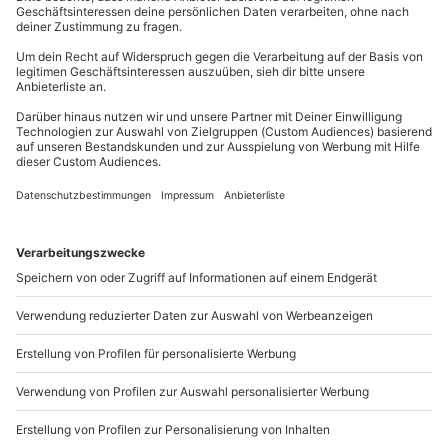
mydays
GmbH
Gruppengröße: 8 - 40 Personen
Mühldorfstraße 8
81671
München
Du erreichst uns telefonisch zu folgenden Zeiten,
außer an bundesweiten Feiertagen:
Mo-Fr: 8-20 Uhr | Sa: 10-16 Uhr
Du möchtest als Firma bestellen?
Sichere Dir attraktive Firmenkunden Vorteile.
089 / 21 12 90 20
Mo-Fr: 9-17 Uhr
b2b@mydays.de
www.b2b.mydays.de/