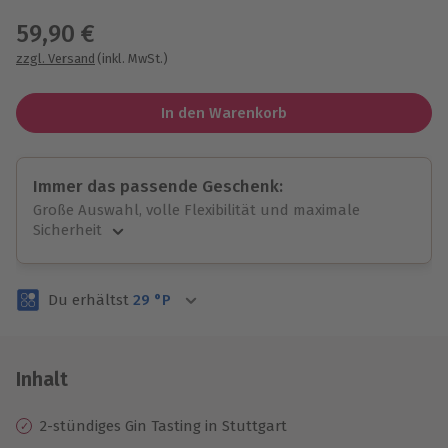
59,90 €
zzgl. Versand
(inkl. MwSt.)
In den Warenkorb
Immer das passende Geschenk:
Große Auswahl, volle Flexibilität und maximale
Sicherheit
Große Auswahl
Über 9.000 unvergessliche Erlebnisse.
Du erhältst
29
°P
Volle Flexibilität
Jeder Gutschein für alle Erlebnisse einlösbar.
Maximale Sicherheit
3 Jahre gültig & verlängerbar.
Inhalt
2-stündiges Gin Tasting in Stuttgart