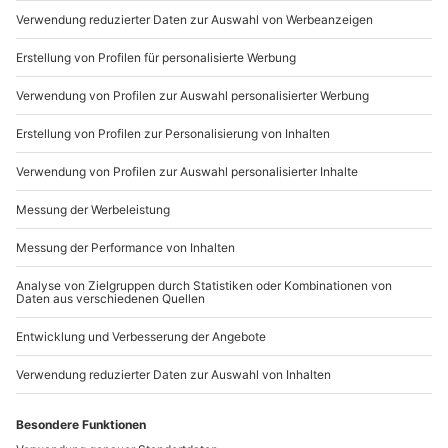
Du möchtest als Firma bestellen?
Sichere Dir attraktive Firmenkunden Vorteile.
089 / 21 12 90 20
Mo-Fr: 9-17 Uhr
b2b@mydays.de
www.b2b.mydays.de/
Artikelnummer
:
44992
Andere Produkte entdecken