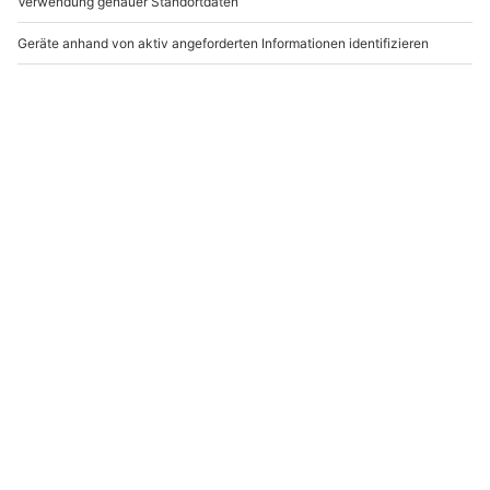
-15% CLUB DEAL
Thai Kochkurs
Whisky Tasting
Schwetzingen
Stuttgart (6 Premium
Sorten)
Schwetzingen
Stuttgart
1 Person
1 Person
119,90 €
59,90 €
5
4.7
(1)
(3)
Newsletter abonnieren und 10 € Rabatt sichern