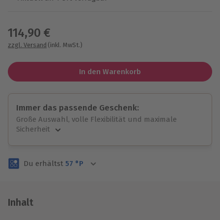
Wähle im nächsten Schritt einen Termin aus
114,90 €
zzgl. Versand
(inkl. MwSt.)
In den Warenkorb
Immer das passende Geschenk:
Große Auswahl, volle Flexibilität und maximale
Sicherheit
Große Auswahl
Über 9.000 unvergessliche Erlebnisse.
Du erhältst
57
°P
Volle Flexibilität
Jeder Gutschein für alle Erlebnisse einlösbar.
Maximale Sicherheit
3 Jahre gültig & verlängerbar.
Inhalt