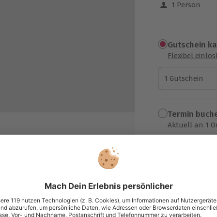
1 Person
Gutschein k
Flexibel einlö
1 Gutschein
1 Gutschein
1 Gutschein
Termin buch
Aktuell an 1 O
Wähle im nächs
97,90 €
zzgl. Versand
(inkl. 