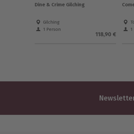
Dine & Crime Gilching
Come
Gilching
T
1 Person
1
118,90 €
Newsletter