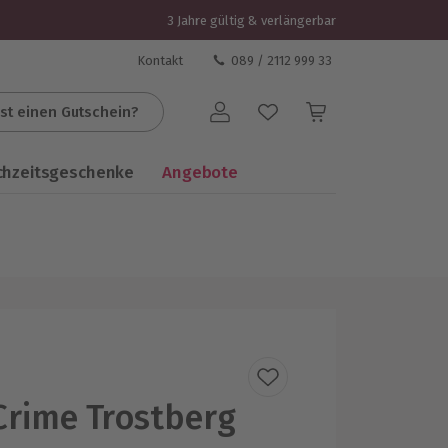
3 Jahre gültig & verlängerbar
Kontakt
089 / 2112 999 33
st einen Gutschein?
Benutzerkonto
chzeitsgeschenke
Angebote
Crime Trostberg