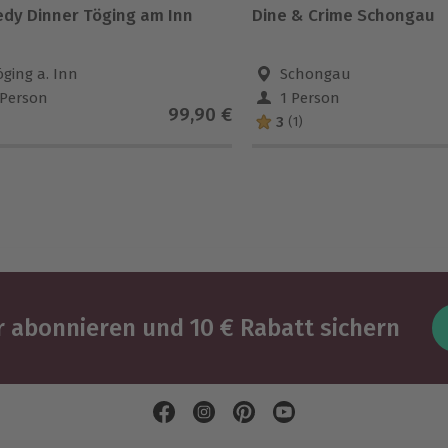
dy Dinner Töging am Inn
Dine & Crime Schongau
öging a. Inn
Schongau
 Person
1 Person
99,90 €
3
(1)
 abonnieren und 10 € Rabatt sichern