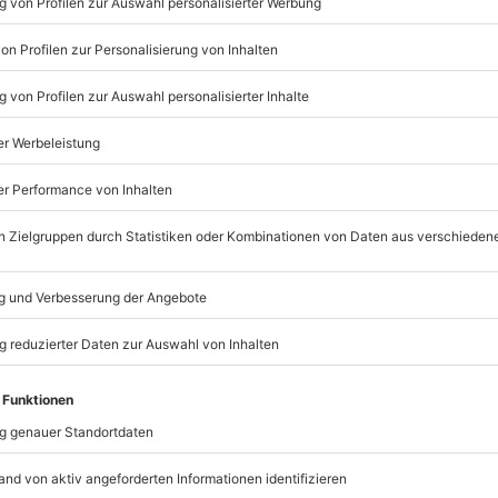
© OpenStreetMaps
icht
rfügbar
mydays
GmbH
Mühldorfstraße 8
81671
München
frei, vegetarisch, vegan) auf Anfrage
eiten, außer an bundesweiten