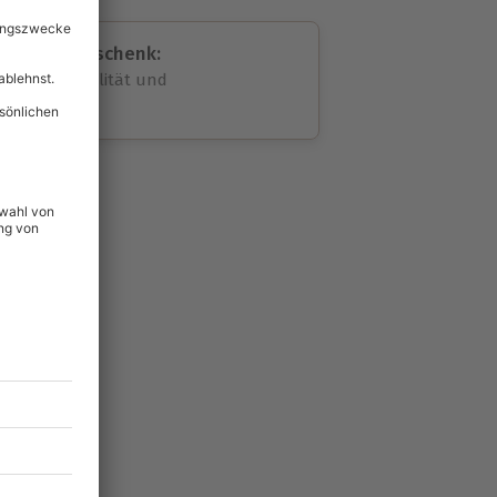
assende Geschenk:
volle Flexibilität und
rheit
wahl
unvergessliche
48
°P
lität
hein für alle Erlebnisse
icherheit
tig & verlängerbar.