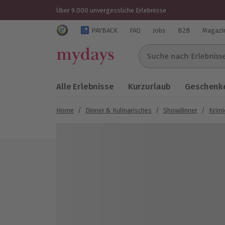
Über 9.000 unvergessliche Erlebnisse
Trustedshops Bewertungen für mydays.de
PAYBACK
FAQ
Jobs
B2B
Magazi
Suche nach Erlebnissen..
Alle Erlebnisse
Kurzurlaub
Geschenke
Home
/
Dinner & Kulinarisches
/
Showdinner
/
Krimi
Bild 1 von 5