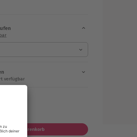
aufen
sbar
en
rt verfügbar
ten Schritt einen Termin aus
MwSt.)
In den Warenkorb