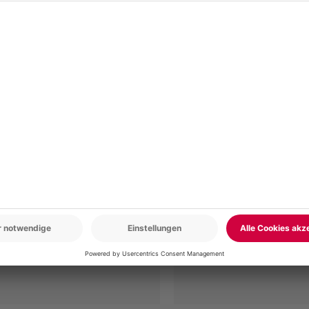
r: 9-17 Uhr
www.b2b.mydays.de/
en