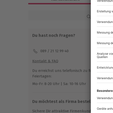
Ca. 3-4 Stunden
Verfügbarkeit / Termine
Karte in Großans
Ganzjährig zu bestimmten Terminen ve
Du hast noch Fragen?
Teilnehmer
Gutschein gültig für 1 Person
089 / 21 12 99 40
Hinweis
Kontakt & FAQ
Spezifische Gerichte (laktosefrei, gluten
möglich
Du erreichst uns telefonisch zu folgenden Z
Getränke nicht im Preis inbegriffen
Feiertagen:
Mo-Fr: 8-20 Uhr | Sa: 10-16 Uhr
Du möchtest als Firma bestellen?
Sichere Dir attraktive Firmenkunden Vorteile.