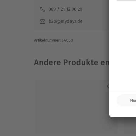
089 / 21 12 90 20
Mo-F
b2b@mydays.de
Artikelnummer
:
64050
Andere Produkte entdeck