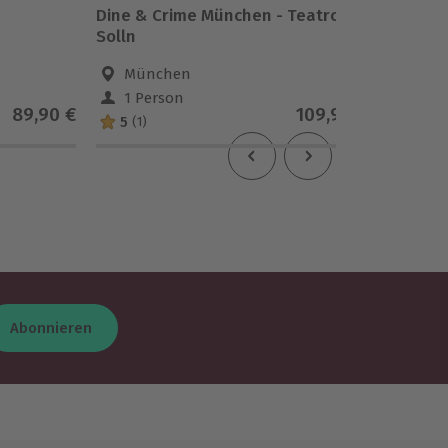
Dine & Crime München - Teatro
Dine & 
Solln
München
Bad 
1 Person
1 Pe
89,90 €
109,90 €
5
2.5
(1)
(2
Abonnieren