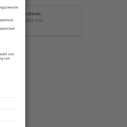
assende Geschenk:
volle Flexibilität und
rheit
wahl
unvergessliche
59
°P
lität
hein für alle Erlebnisse
icherheit
tig & verlängerbar.