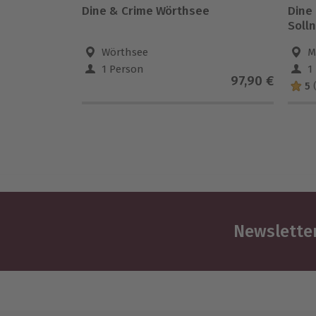
Dine & Crime Wörthsee
Dine
Solln
Wörthsee
M
1 Person
1
97,90 €
5
Newsletter