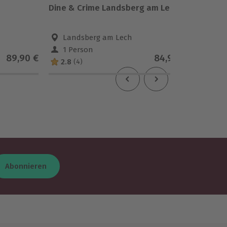
Dine & Crime Landsberg am Lech
Dine & 
Landsberg am Lech
Tros
1 Person
1 Pe
89,90 €
84,90 €
2.8
(4)
Abonnieren