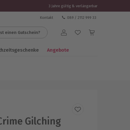
3 Jahre gültig & verlängerbar
Kontakt
089 / 2112 999 33
st einen Gutschein?
Benutzerkonto
chzeitsgeschenke
Angebote
Crime Gilching