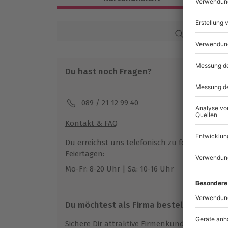
Ca. 4,5 Stunden
Verfügbarkeit / Termine
Karte in Großans
Ganzjährig zu bestimmten Terminen ve
Du hast noch Fragen?
Teilnehmer
Gutschein gültig für 1 Person
089 / 21 12 99 40
Hinweis
Kontakt & FAQ
Spezifische Gerichte (laktosefrei, gluten
möglich
Du erreichst uns telefonisch zu folgenden Z
Getränke nicht im Preis inbegriffen
Feiertagen:
Mo-Fr: 8-20 Uhr | Sa: 10-16 Uhr
Du möchtest als Firma bestellen?
Sichere Dir attraktive Firmenkunden Vorteile.