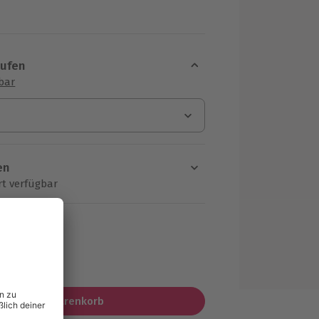
aufen
sbar
en
rt verfügbar
ten Schritt einen Termin aus
MwSt.)
In den Warenkorb