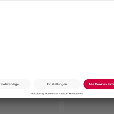
r: 9-17 Uhr
www.b2b.mydays.de/
en