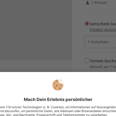
1 Person
Gutschein k
Flexibel einlö
1 Gutschein
1 Gutschein
1 Gutschein
Termin buch
Aktuell an 1 O
Wähle im nächs
118,90 €
zzgl. Versand
(inkl. 