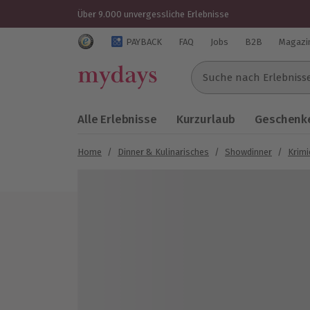
Über 9.000 unvergessliche Erlebnisse
Trustedshops Bewertungen für mydays.de
PAYBACK
FAQ
Jobs
B2B
Magazi
Suche nach Erlebnissen..
Alle Erlebnisse
Kurzurlaub
Geschenke
Home
/
Dinner & Kulinarisches
/
Showdinner
/
Krimi
Bild 1 von 5