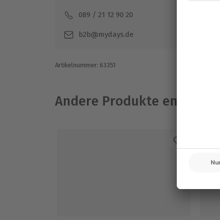
089 / 21 12 90 20
Mo-F
b2b@mydays.de
Artikelnummer
:
63351
Andere Produkte entdeck