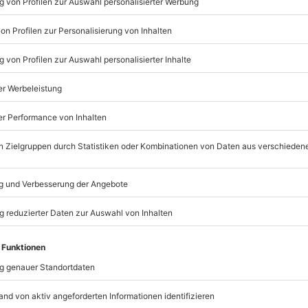
© OpenStreetMaps
icht
rfügbar
mydays
GmbH
Mühldorfstraße 8
81671
München
frei, vegetarisch, vegan) auf Anfrage
eiten, außer an bundesweiten