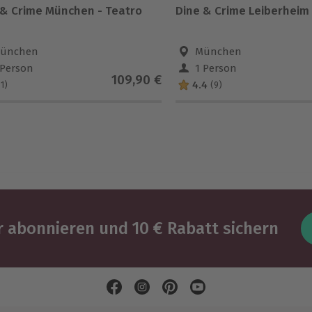
 & Crime München - Teatro
Dine & Crime Leiberheim
ünchen
München
 Person
1 Person
109,90 €
4.4
(1)
(9)
 abonnieren und 10 € Rabatt sichern