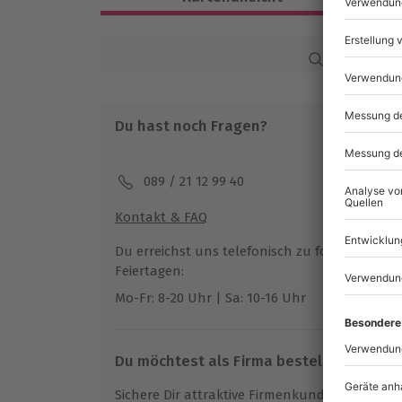
Ca. 3 Stunden
Verfügbarkeit / Termine
Karte in Großans
Von September bis Juni zu bestimmten 
Du hast noch Fragen?
Teilnahmebedingungen
Mindestalter: 16 Jahre
Teilnahme für Personen mit Handicap 
089 / 21 12 99 40
Veranstalter möglich
Kontakt & FAQ
Teilnehmer
Du erreichst uns telefonisch zu folgenden Z
Gutschein gültig für 1 Person
Feiertagen:
Gruppengröße: 4-20 Personen
Mo-Fr: 8-20 Uhr | Sa: 10-16 Uhr
Du möchtest als Firma bestellen?
Sichere Dir attraktive Firmenkunden Vorteile.