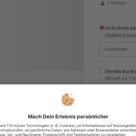
1 Person
Gutschein k
Flexibel einlö
1 Gutschein
1 Gutschein
1 Gutschein
Termin buch
Aktuell an 1 O
Wähle im nächs
99,90 €
zzgl. Versand
(inkl. 