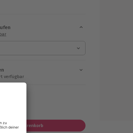
aufen
sbar
en
rt verfügbar
ten Schritt einen Termin aus
MwSt.)
In den Warenkorb