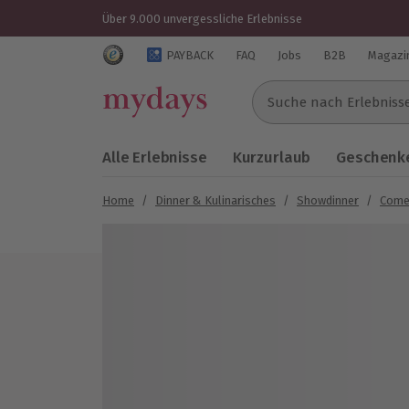
Über 9.000 unvergessliche Erlebnisse
Trustedshops Bewertungen für mydays.de
PAYBACK
FAQ
Jobs
B2B
Magazi
Suche nach Erlebnissen..
Alle Erlebnisse
Kurzurlaub
Geschenke
Home
/
Dinner & Kulinarisches
/
Showdinner
/
Come
Bild 1 von 5