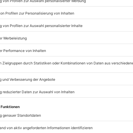
© OpenStreetMaps
icht
Terminen verfügbar
nach Absprache mit dem
mydays
GmbH
Mühldorfstraße 8
81671
München
eiten, außer an bundesweiten