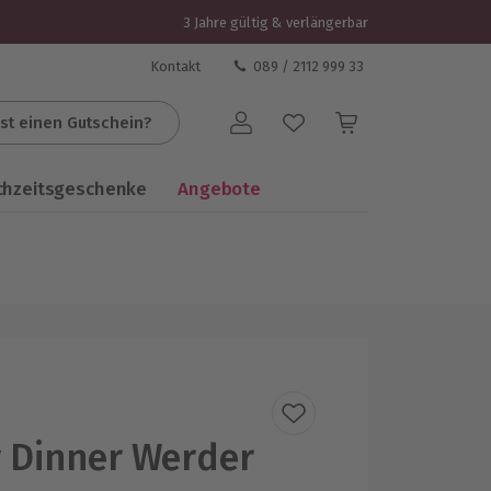
3 Jahre gültig & verlängerbar
Kontakt
089 / 2112 999 33
st einen Gutschein?
Benutzerkonto
chzeitsgeschenke
Angebote
 Dinner Werder