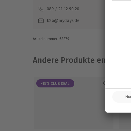
089 / 21 12 90 20
Mo-F
b2b@mydays.de
Artikelnummer
:
63379
Andere Produkte entdeck
-15% CLUB DEAL