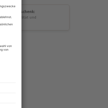
assende Geschenk:
volle Flexibilität und
rheit
wahl
unvergessliche
49
°P
lität
hein für alle Erlebnisse
icherheit
tig & verlängerbar.