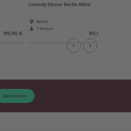
Comedy Dinner Berlin Mitte
Expert 
Berlin
Berl
1 Person
1 Pe
99,90 €
99,90 €
Abonnieren