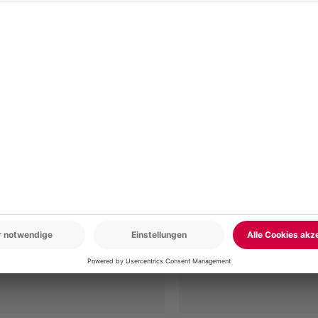
r: 9-17 Uhr
www.b2b.mydays.de/
en