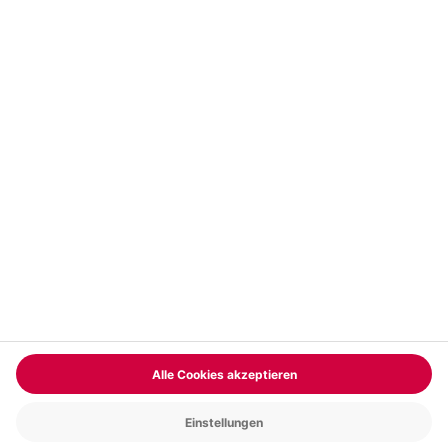
Vertrag widerrufen
FAQs
Kontakt
Zahlungsarten
Über uns
Magazin
Jobs & Karriere
Partnerprogramm
Trusted Shops
PAYBACK
Versand und Lieferung
Presse
AGB
Cookie Einstellungen
Datenschutz
Nutzungsbedingungen
Online-Marktplatz
Barrierefreiheit
Grounding Page
Compliance
Impressum
RECHNUNG