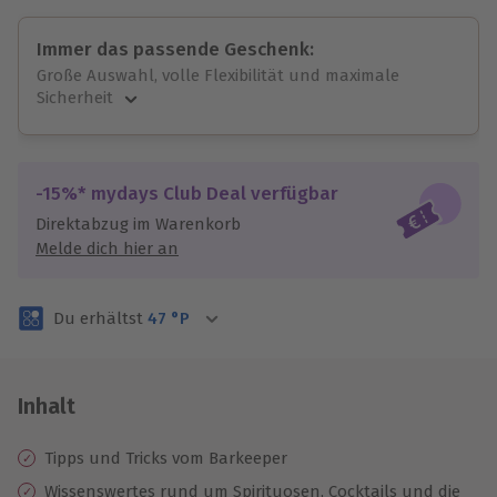
Immer das passende Geschenk:
Große Auswahl, volle Flexibilität und maximale
Sicherheit
Große Auswahl
Über 9.000 unvergessliche Erlebnisse.
Volle Flexibilität
-15%* mydays Club Deal verfügbar
Jeder Gutschein für alle Erlebnisse einlösbar.
Direktabzug im Warenkorb
Maximale Sicherheit
Melde dich hier an
3 Jahre gültig & verlängerbar.
Du erhältst
47
°P
Inhalt
Tipps und Tricks vom Barkeeper
Wissenswertes rund um Spirituosen, Cocktails und die