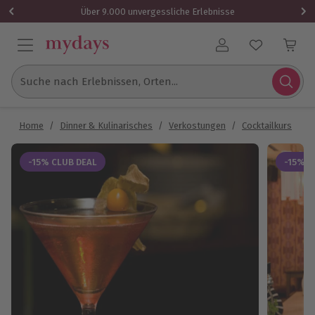
Über 9.000 unvergessliche Erlebnisse
Benutzerkonto
Suche nach Erlebnissen, Orten...
Home
/
Dinner & Kulinarisches
/
Verkostungen
/
Cocktailkurs
/
C
-15% CLUB DEAL
-15% C