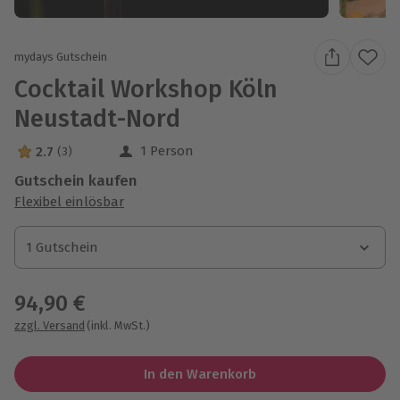
mydays Gutschein
Cocktail Workshop Köln
Neustadt-Nord
1 Person
2.7
(3)
2.7 Sterne von 5 aus 3 Bewertungen
Gutschein kaufen
Flexibel einlösbar
1 Gutschein
1 Gutschein
1 Gutschein
94,90 €
zzgl. Versand
(inkl. MwSt.)
In den Warenkorb