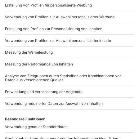
in Köln nicht entgehen! Werde Dein eigener Barchef!
Sichere Dir attraktive Firmenkunden Vorteile.
089 / 21 12 90 20
Mo-Fr: 9-17 Uhr
b2b@mydays.de
www.b2b.mydays.de/
Artikelnummer
:
36128
Andere Produkte entdecken