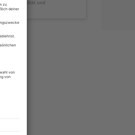
volle Flexibilität und
rheit
wahl
unvergessliche
47
°P
lität
hein für alle Erlebnisse
icherheit
tig & verlängerbar.