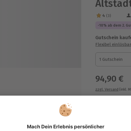
Altstad
4
(3)
4 Sterne von 5 a
-10% ab dem 2. Gu
Gutschein kauf
Flexibel einlösba
1 Gutschein
1 Gutschein
1 Gutschein
94,90 €
zzgl. Versand
(inkl. 
ls und die Entstehung der Bar
Immer das p