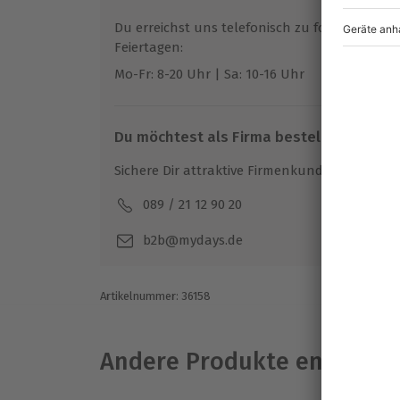
Auf der nächsten Party möchtest Du Dein
Du erreichst uns telefonisch zu folgenden Z
Drinks verwöhnen, die es in sich haben? 
Feiertagen:
nach Köln und werde der Star hinter der B
Mo-Fr: 8-20 Uhr | Sa: 10-16 Uhr
Du möchtest als Firma bestellen?
Sichere Dir attraktive Firmenkunden Vorteile.
089 / 21 12 90 20
Mo-F
b2b@mydays.de
Artikelnummer
:
36158
Andere Produkte entdeck