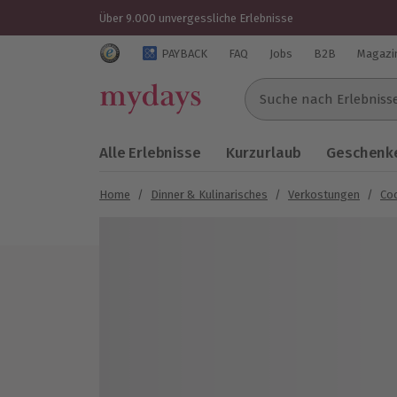
Über 9.000 unvergessliche Erlebnisse
Trustedshops Bewertungen für mydays.de
PAYBACK
FAQ
Jobs
B2B
Magazi
Suche nach Erlebnissen..
Alle Erlebnisse
Kurzurlaub
Geschenke
Home
/
Dinner & Kulinarisches
/
Verkostungen
/
Coc
Bild 1 von 3