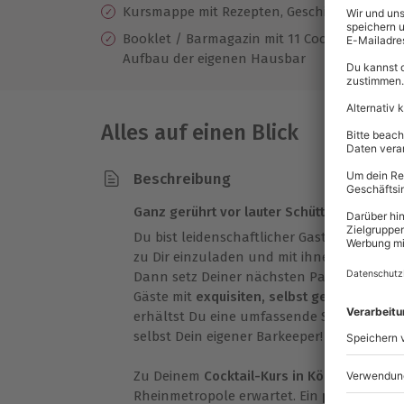
Kursmappe mit Rezepten, Geschichten und 
Booklet / Barmagazin mit 11 Cocktail-Rezep
Aufbau der eigenen Hausbar
Alles auf einen Blick
Beschreibung
Ganz gerührt vor lauter Schütteln
Du bist leidenschaftlicher Gastgeber und 
zu Dir einzuladen und mit ihnen ausgelas
Dann setz Deiner nächsten Party das i-Tü
Gäste mit
exquisiten, selbst gemachten Co
erhältst Du eine umfassende Schulung der
selbst Dein eigener Barkeeper!
Zu Deinem
Cocktail-Kurs in Köln
wirst Du in
Rheinmetropole erwartet. Ein
professionel