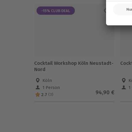
-15% CLUB DEAL
Cocktail Workshop Köln Neustadt-
Cock
Nord
Köln
K
1 Person
1
94,90 €
2.7
(3)