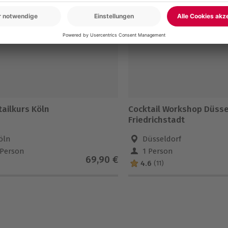
tailkurs Köln
Cocktail Workshop Düsse
Friedrichstadt
öln
Düsseldorf
 Person
1 Person
69,90 €
4.6
(11)