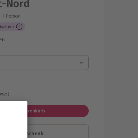
t-Nord
1 Person
us 3 Bewertungen
tschein
en
r
MwSt.)
In den Warenkorb
assende Geschenk: