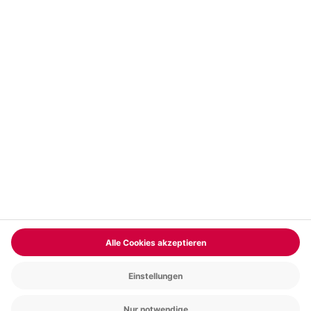
Vertrag widerrufen
FAQs
Kontakt
Zahlungsarten
Über uns
Magazin
Jobs & Karriere
Partnerprogramm
Trusted Shops
PAYBACK
Versand und Lieferung
Presse
AGB
Cookie Einstellungen
Datenschutz
Nutzungsbedingungen
Online-Marktplatz
Barrierefreiheit
Grounding Page
Compliance
Impressum
RECHNUNG