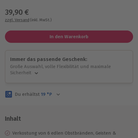
Wähle im nächsten Schritt einen Termin aus
39,90 €
zzgl. Versand
(inkl. MwSt.)
In den Warenkorb
Immer das passende Geschenk:
Große Auswahl, volle Flexibilität und maximale
Sicherheit
Große Auswahl
Über 9.000 unvergessliche Erlebnisse.
Du erhältst
19
°P
Volle Flexibilität
Jeder Gutschein für alle Erlebnisse einlösbar.
Maximale Sicherheit
3 Jahre gültig & verlängerbar.
Inhalt
Verkostung von 6 edlen Obstbränden, Geisten &