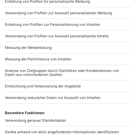
Sichere Dir attraktive Firmenkunden Vorteile.
089 / 21 12 90 20
Mo-Fr: 9-17 Uhr
b2b@mydays.de
www.b2b.mydays.de/
Artikelnummer
:
60927
Andere Produkte entdecken