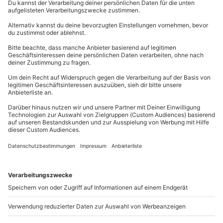
Teilnahmebedingungen
Mindestalter: 18 Jahre
Du hast noch Fragen?
Teilnahme für Personen mit Handicap nach
Absprache mit dem Veranstalter möglich
089 / 21 12 99 40
Teilnehmer
Kontakt & FAQ
Gutschein gültig für 1 Person
Gruppengröße: 10-30 Personen
mydays
GmbH
Mühldorfstraße 8
81671
München
Du erreichst uns telefonisch zu folgenden Zeiten,
außer an bundesweiten Feiertagen:
Mo-Fr: 8-20 Uhr | Sa: 10-16 Uhr
Du möchtest als Firma bestellen?